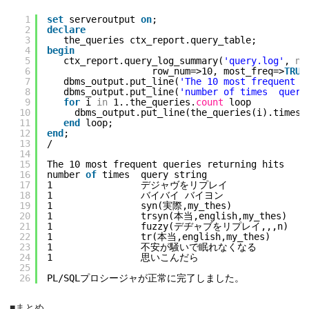
1
set
serveroutput 
on
;
2
declare
3
the_queries ctx_report.query_table;
4
begin
5
ctx_report.query_log_summary(
'query.log'
, 
nu
6
row_num=>10, most_freq=>
TRUE
7
dbms_output.put_line(
'The 10 most frequent q
8
dbms_output.put_line(
'number of times  query
9
for
i 
in
1..the_queries.
count
loop
10
dbms_output.put_line(the_queries(i).times|
11
end
loop;
12
end
;
13
/
14
15
The 10 most frequent queries returning hits
16
number 
of
times  query string
17
1                デジャヴをリプレイ
18
1                バイバイ バイヨン
19
1                syn(実際,my_thes)
20
1                trsyn(本当,english,my_thes)
21
1                fuzzy(デヂャブをリプレイ,,,n)
22
1                tr(本当,english,my_thes)
23
1                不安が騒いで眠れなくなる
24
1                思いこんだら
25
26
PL/SQLプロシージャが正常に完了しました。
■まとめ