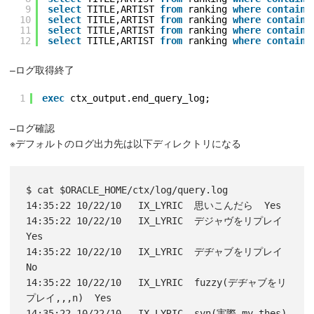
9
select
TITLE,ARTIST 
from
ranking 
where
contains
10
select
TITLE,ARTIST 
from
ranking 
where
contains
11
select
TITLE,ARTIST 
from
ranking 
where
contains
12
select
TITLE,ARTIST 
from
ranking 
where
contains
–ログ取得終了
1
exec
ctx_output.end_query_log;
–ログ確認
※デフォルトのログ出力先は以下ディレクトリになる
$ cat $ORACLE_HOME/ctx/log/query.log

14:35:22 10/22/10   IX_LYRIC  思いこんだら  Yes

14:35:22 10/22/10   IX_LYRIC  デジャヴをリプレイ  
Yes

14:35:22 10/22/10   IX_LYRIC  デヂャブをリプレイ  
No

14:35:22 10/22/10   IX_LYRIC  fuzzy(デヂャブをリ
プレイ,,,n)  Yes

14:35:22 10/22/10   IX_LYRIC  syn(実際,my_thes)  