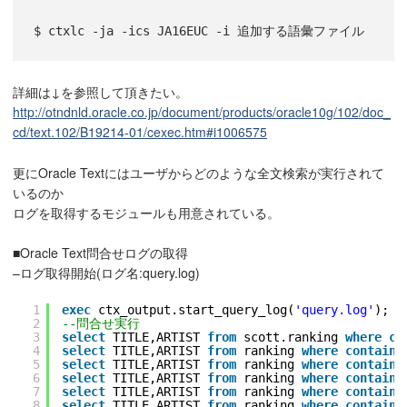
$ ctxlc -ja -ics JA16EUC -i 追加する語彙ファイル
詳細は↓を参照して頂きたい。
http://otndnld.oracle.co.jp/document/products/oracle10g/102/doc_
cd/text.102/B19214-01/cexec.htm#i1006575
更にOracle Textにはユーザからどのような全文検索が実行されて
いるのか
ログを取得するモジュールも用意されている。
■Oracle Text問合せログの取得
–ログ取得開始(ログ名:query.log)
1
exec
ctx_output.start_query_log(
'query.log'
);
2
--問合せ実行
3
select
TITLE,ARTIST 
from
scott.ranking 
where
co
4
select
TITLE,ARTIST 
from
ranking 
where
contains
5
select
TITLE,ARTIST 
from
ranking 
where
contains
6
select
TITLE,ARTIST 
from
ranking 
where
contains
7
select
TITLE,ARTIST 
from
ranking 
where
contains
8
select
TITLE,ARTIST 
from
ranking 
where
contains