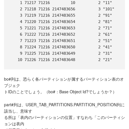
    1 71217 71216         10          2 "11"

    2 71218 71216 2147483656          3 "101"

    3 71219 71216 2147483655          2 "91"

    4 71220 71216 2147483654          2 "81"

    5 71221 71216 2147483653          2 "71"

    6 71222 71216 2147483652          2 "61"

    7 71223 71216 2147483651          2 "51"

    8 71224 71216 2147483650          2 "41"

    9 71225 71216 2147483649          2 "31"

bo#列は、恐らく各パーティションが属するパーティション表のオ
ブジェク
トIDのことでしょう。（bo#：Base Object Id?でしょうか？）
part#列は、USER_TAB_PARTITIONS.PARTITION_POSITION列に
該当し、意味す
る所は「表内のパーティションの位置」すなわち「このパーティシ
ョンは表内