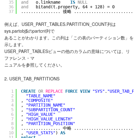
35
and
o.linkname    
IS
NULL
36
and
bitand(t.property, 64 + 128) = 0
37
................ 後略 ..........................
例えば、USER_PART_TABLES.PARTITION_COUNT列は
sys.partobj$のpartcnt列で
あることがわかります。この列は「この表のパーティション数」を
示します。
USER_PART_TABLESビューの他のカラムの意味については、リ
ファレンス・マ
ニュアルを参照してください。
2. USER_TAB_PARTITIONS
1
CREATE
OR
REPLACE
FORCE
VIEW
"SYS"
.
"USER_TAB_PA
2
"TABLE_NAME"
3
, 
"COMPOSITE"
4
, 
"PARTITION_NAME"
5
, 
"SUBPARTITION_COUNT"
6
, 
"HIGH_VALUE"
7
, 
"HIGH_VALUE_LENGTH"
8
, 
"PARTITION_POSITION"
9
................ 中略 ..........................
10
, 
"USER_STATS"
) 
AS
11
select