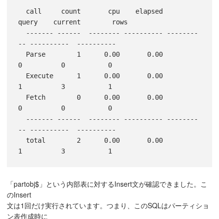
  call     count       cpu    elapsed      
query    current        rows

  ------- ------  -------- ---------- --------
-- ----------  ----------

  Parse        1      0.00       0.00          
0          0           0

  Execute      1      0.00       0.00          
1          3           1

  Fetch        0      0.00       0.00          
0          0           0

  ------- ------  -------- ---------- --------
-- ----------  ----------

  total        2      0.00       0.00          
「partobj$」という内部表に対するInsert文が確認できました。こ
のInsert
文は1回だけ実行されています。つまり、このSQLはパーティショ
ン表作成時に