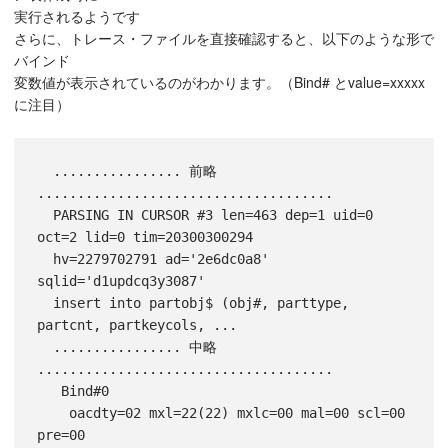
実行されるようです
さらに、トレース・ファイルを直接確認すると、以下のような形で
バインド
変数値が表示されているのがわかります。（Bind# とvalue=xxxxx
に注目）
  ................ 前略 
.....................................

  PARSING IN CURSOR #3 len=463 dep=1 uid=0 
oct=2 lid=0 tim=20300300294

  hv=2279702791 ad='2e6dc0a8' 
sqlid='d1updcq3y3087'

  insert into partobj$ (obj#, parttype, 
partcnt, partkeycols, ...

  ................ 中略 
.....................................

   Bind#0

    oacdty=02 mxl=22(22) mxlc=00 mal=00 scl=00 
pre=00
