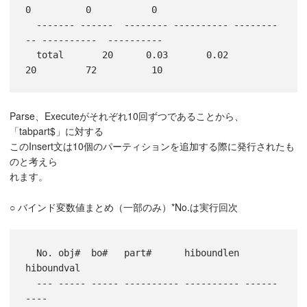
0          0           0

  ------- ------  -------- ---------- --------
-- ----------  ----------

  total       20      0.03       0.02         
Parse、Executeがそれぞれ10回ずつであることから、
「tabpart$」に対する
このInsert文は10個のパーティションを追加する際に発行されたも
のと考えら
れます。
○ バインド変数値まとめ（一部のみ）*No.は実行回次
  No. obj#  bo#   part#      hiboundlen 
hiboundval

  --- ----- ----- ---------- ---------- ------
----
