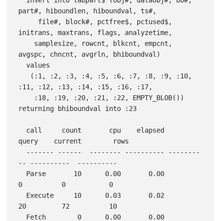
part#, hiboundlen, hiboundval, ts#,

     file#, block#, pctfree$, pctused$, 
initrans, maxtrans, flags, analyzetime, 

    samplesize, rowcnt, blkcnt, empcnt, 
avgspc, chncnt, avgrln, bhiboundval) 

  values

   (:1, :2, :3, :4, :5, :6, :7, :8, :9, :10, 
:11, :12, :13, :14, :15, :16, :17, 

    :18, :19, :20, :21, :22, EMPTY_BLOB()) 
returning bhiboundval into :23

  call     count       cpu    elapsed      
query    current        rows

  ------- ------  -------- ---------- --------
-- ----------  ----------

  Parse       10      0.00       0.00          
0          0           0

  Execute     10      0.03       0.02         
20         72          10

  Fetch        0      0.00       0.00          