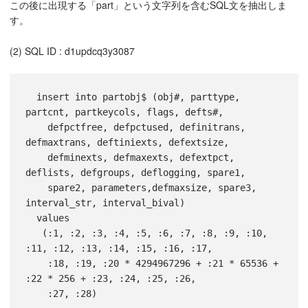
この後に出現する「part」という文字列を含むSQL文を抽出しま
す。
(2) SQL ID : d1updcq3y3087
  insert into partobj$ (obj#, parttype, 
partcnt, partkeycols, flags, defts#, 

    defpctfree, defpctused, definitrans, 
defmaxtrans, deftiniexts, defextsize, 

    defminexts, defmaxexts, defextpct, 
deflists, defgroups, deflogging, spare1, 

    spare2, parameters,defmaxsize, spare3, 
interval_str, interval_bival) 

  values

   (:1, :2, :3, :4, :5, :6, :7, :8, :9, :10, 
:11, :12, :13, :14, :15, :16, :17, 

    :18, :19, :20 * 4294967296 + :21 * 65536 + 
:22 * 256 + :23, :24, :25, :26, 

    :27, :28)
