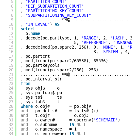
5
, 
"PARTITION_COUNT"
6
, 
"DEF_SUBPARTITION_COUNT"
7
, 
"PARTITIONING_KEY_COUNT"
8
, 
"SUBPARTITIONING_KEY_COUNT"
9
................ 中略 ..........................
10
, 
"INTERVAL"
) 
AS
11
select
12
o.
name
13
, decode(po.parttype, 1, 
'RANGE'
, 2, 
'HASH'
, 3,
14
5, 
'REFERENCE'
, 
'UNKNOWN'
15
, decode(mod(po.spare2, 256), 0, 
'NONE'
, 1, 
'RA
16
3, 
'SYSTEM'
, 4, 
'
17
, po.partcnt
18
, mod(trunc(po.spare2/65536), 65536)
19
, po.partkeycols
20
, mod(trunc(po.spare2/256), 256)
21
................ 中略 ..........................
22
, po.interval_str
23
from
24
sys.obj$     o
25
, sys.partobj$ po
26
, sys.ts$      ts
27
, sys.tab$     t
28
where
o.obj#        = po.obj#
29
and
po.defts#     = ts.ts# (+)
30
and
t.obj#        = o.obj#
31
and
o.owner#      = userenv(
'SCHEMAID'
)
32
and
o.subname     
IS
NULL
33
and
o.namespace   = 1
34
and
o.remoteowner 
IS
NULL