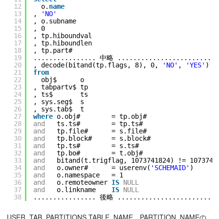
12
o.
name
13
, 
'NO'
14
, o.subname
15
, 0
16
, tp.hiboundval
17
, tp.hiboundlen
18
, tp.part#
19
................ 中略 ..........................
20
, decode(bitand(tp.flags, 8), 0, 
'NO'
, 
'YES'
)
21
from
22
obj$      o
23
, tabpartv$ tp
24
, ts$       ts
25
, sys.seg$  s
26
, sys.tab$  t
27
where
o.obj#        = tp.obj#
28
and
ts.ts#        = tp.ts#
29
and
tp.file#      = s.file#
30
and
tp.block#     = s.block#
31
and
tp.ts#        = s.ts#
32
and
tp.bo#        = t.obj#
33
and
bitand(t.trigflag, 1073741824) != 1073741
34
and
o.owner#      = userenv(
'SCHEMAID'
)
35
and
o.namespace   = 1
36
and
o.remoteowner 
IS
NULL
37
and
o.linkname    
IS
NULL
38
................ 後略 ..........................
USER_TAB_PARTITIONS.TABLE_NAME、PARTITION_NAMEの