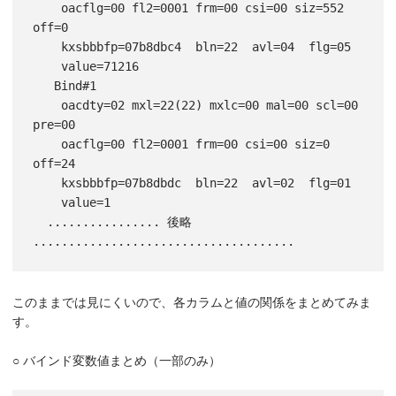
    oacflg=00 fl2=0001 frm=00 csi=00 siz=552 
off=0

    kxsbbbfp=07b8dbc4  bln=22  avl=04  flg=05

    value=71216

   Bind#1

    oacdty=02 mxl=22(22) mxlc=00 mal=00 scl=00 
pre=00

    oacflg=00 fl2=0001 frm=00 csi=00 siz=0 
off=24

    kxsbbbfp=07b8dbdc  bln=22  avl=02  flg=01

    value=1

  ................ 後略 
このままでは見にくいので、各カラムと値の関係をまとめてみま
す。
○ バインド変数値まとめ（一部のみ）