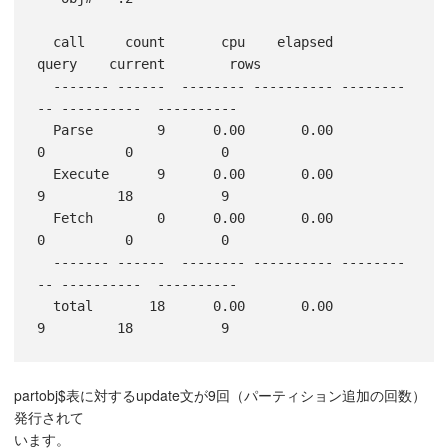
  call     count       cpu    elapsed      
query    current        rows

  ------- ------  -------- ---------- --------
-- ----------  ----------

  Parse        9      0.00       0.00          
0          0           0

  Execute      9      0.00       0.00          
9         18           9

  Fetch        0      0.00       0.00          
0          0           0

  ------- ------  -------- ---------- --------
-- ----------  ----------

  total       18      0.00       0.00          
partobj$表に対するupdate文が9回（パーティション追加の回数）
発行されて
います。