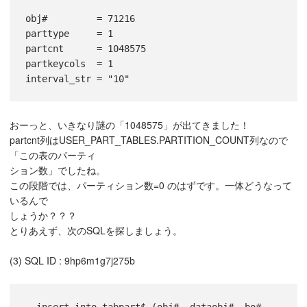
obj#         = 71216

parttype     = 1

partcnt      = 1048575

partkeycols  = 1

おーっと、いきなり謎の「1048575」が出てきました！
partcnt列はUSER_PART_TABLES.PARTITION_COUNT列なので
「この表のパーティ
ション数」でしたね。
この段階では、パーティション数=0 のはずです。一体どうなって
いるんで
しょうか？？？
とりあえず、次のSQLを探しましょう。
(3) SQL ID : 9hp6m1g7j275b
  insert into tabpart$ (obj#, dataobj#, bo#, 