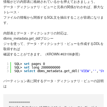
情報がどの内部表に格納されているかを押えておきましょう。
データ・ディクショナリ・ビューと元表の関係がわかれば、膨大な
トレース・
ファイルの情報から関係するSQL文を抽出することが容易になりま
す。
内部表とデータ・ディクショナリの対応は、
dbms_metadata.get_ddlプロシー
ジャを使って、データ・ディクショナリ・ビューを作成するDDLを
取得すれば
確認することができます。（KROWN #63106参照）
1
SQL> 
set
pages 0
2
SQL> 
set
long 2000000000
3
SQL> 
select
dbms_metadata.get_ddl(
'VIEW'
,
''
,
'SYS
パーティション表に関するデータ・ディクショナリ・ビューの説明
は
===========
