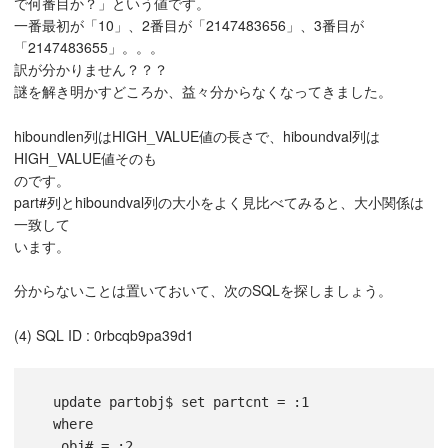
で何番目か？」という値です。
一番最初が「10」、2番目が「2147483656」、3番目が
「2147483655」。。。
訳が分かりません？？？
謎を解き明かすどころか、益々分からなくなってきました。
hiboundlen列はHIGH_VALUE値の長さで、hiboundval列は
HIGH_VALUE値そのも
のです。
part#列とhiboundval列の大小をよく見比べてみると、大小関係は
一致して
います。
分からないことは置いておいて、次のSQLを探しましょう。
(4) SQL ID : 0rbcqb9pa39d1
  update partobj$ set partcnt = :1 

  where

   obj# = :2
