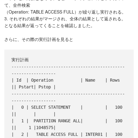
て、全件検索
（Operation: TABLE ACCESS FULL）が繰り返し実行される。
3. それぞれの結果がマージされ、全体の結果として返される。
となる結果が返ってくることを確認しました。
さらに、その際の実行計画を見ると
実行計画

----------------------------------------------
------------------

| Id  | Operation           | Name    | Rows  
|| Pstart| Pstop |

----------------------------------------------
------------------

|   0 | SELECT STATEMENT    |         |   100 
||       |       |

|   1 |  PARTITION RANGE ALL|         |   100 
||     1 |1048575|

|   2 |   TABLE ACCESS FULL | INTER01 |   100 