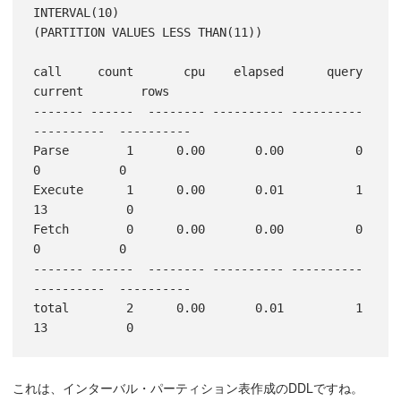
INTERVAL(10)

(PARTITION VALUES LESS THAN(11))

call     count       cpu    elapsed      query    
current        rows

------- ------  -------- ---------- ---------- 
----------  ----------

Parse        1      0.00       0.00          0          
0           0

Execute      1      0.00       0.01          1         
13           0

Fetch        0      0.00       0.00          0          
0           0

------- ------  -------- ---------- ---------- 
----------  ----------

total        2      0.00       0.01          1         
これは、インターバル・パーティション表作成のDDLですね。