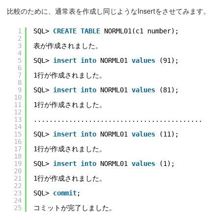
比較のために、通常表を作成し同じようなInsertをさせてみます。
1
SQL> 
CREATE
TABLE
NORML01(c1 number);
2
3
表が作成されました。
4
5
SQL> 
insert
into
NORML01 
values
(91);
6
7
1行が作成されました。
8
9
SQL> 
insert
into
NORML01 
values
(81);
10
11
1行が作成されました。
12
13
...........................................
14
15
SQL> 
insert
into
NORML01 
values
(11);
16
17
1行が作成されました。
18
19
SQL> 
insert
into
NORML01 
values
(1);
20
21
1行が作成されました。
22
23
SQL> 
commit
;
24
25
コミットが完了しました。