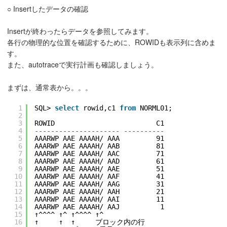
○ Insertしたデータの確認
Insertが終わったらデータを参照してみます。
各行の物理的な位置を確認するために、ROWIDも表示列に含めま
す。
また、autotraceで実行計画も確認しましょう。
まずは、通常表から。。。
1
SQL> 
select
rowid,c1 
from
NORML01;
2
3
ROWID                         C1
4
--------------------- ----------
5
AAARWP AAE AAAAH/ AAA         91
6
AAARWP AAE AAAAH/ AAB         81
7
AAARWP AAE AAAAH/ AAC         71
8
AAARWP AAE AAAAH/ AAD         61
9
AAARWP AAE AAAAH/ AAE         51
10
AAARWP AAE AAAAH/ AAF         41
11
AAARWP AAE AAAAH/ AAG         31
12
AAARWP AAE AAAAH/ AAH         21
13
AAARWP AAE AAAAH/ AAI         11
14
AAARWP AAE AAAAH/ AAJ          1
15
↑^^^^ ↑^ ↑^^^^ ↑^
16
↑     ↑  ↑     ブロック内の行