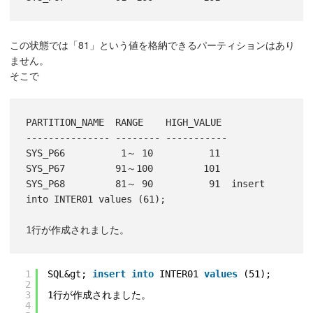
この状態では「81」という値を格納できるパーティションはあり
ません。
そこで
PARTITION_NAME  RANGE    HIGH_VALUE

--------------- -------- -----------

SYS_P66          1～ 10          11

SYS_P67         91～100         101

SYS_P68         81～ 90          91  insert 
into INTER01 values (61);

1
SQL&gt; 
insert
into
INTER01 
values
(51);
2
3
1行が作成されました。
4