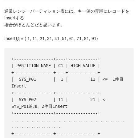
通常レンジ・パーティション表には、キー値の昇順にレコードを
Insertする
場合がほとんどだと思います。
Insert順 = ( 1, 11, 21, 31, 41, 51, 61, 71, 81, 91)
+----------------+----+------------+

| PARTITION_NAME | C1 | HIGH_VALUE |

+================+====+============+

|  SYS_P01       |  1 |         11 | <=  1件目
Insert

+----------------+-----------------+

|  SYS_P02       | 11 |         21 | <=  
SYS_P01追加、2件目Insert

+----------------+-----------------+

..............................................
....................

+----------------+-----------------+
