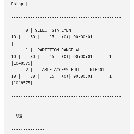
Pstop |

  --------------------------------------------
----------------------------------------------
-----

  |   0 | SELECT STATEMENT    |         |    
10 |    30 |    15   (0)| 00:00:01 |       |       
|

  |   1 |  PARTITION RANGE ALL|         |    
10 |    30 |    15   (0)| 00:00:01 |     1 
|1048575|

  |   2 |   TABLE ACCESS FULL | INTER01 |    
10 |    30 |    15   (0)| 00:00:01 |     1 
|1048575|

  --------------------------------------------
----------------------------------------------
-----

  統計

  --------------------------------------------
--------------
