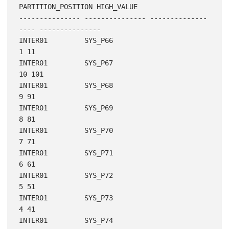
PARTITION_POSITION HIGH_VALUE

--------------- --------------- --------------
---- ---------------

INTER01         SYS_P66                          
1 11

INTER01         SYS_P67                         
10 101

INTER01         SYS_P68                          
9 91

INTER01         SYS_P69                          
8 81

INTER01         SYS_P70                          
7 71

INTER01         SYS_P71                          
6 61

INTER01         SYS_P72                          
5 51

INTER01         SYS_P73                          
4 41

INTER01         SYS_P74                          