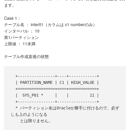
ます。
Case 1：
テーブル名 ： inter01（カラムは c1 numberのみ）
インターバル ： 10
第1パーティション
上限値 ： 11未満
テーブル作成直後の状態
  +----------------+----+------------+

  | PARTITION_NAME | C1 | HIGH_VALUE |

  +================+====+============+

  |  SYS_P01 *     |    |         11 |

  +----------------+-----------------+

  * パーティション名はOracleが勝手に付けるので、必ず
しも上のようになる

    とは限りません。