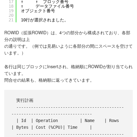
17
↑     ↑  ブロック番号
18
↑     データファイル番号
19
オブジェクト番号
20
21
10行が選択されました。
ROWID（拡張ROWID）は、4つの部分から構成されており、各部
分の説明は上
の通りです。（例では見易いように各部分の間にスペースを空けて
います。）
各行は同じブロックにInsertされ、格納順にROWIDが割り当てられ
ています。
問合せの結果も、格納順に返ってきています。
  実行計画

  --------------------------------------------
---------------------------------

  | Id  | Operation         | Name    | Rows  
| Bytes | Cost (%CPU)| Time     |

  --------------------------------------------