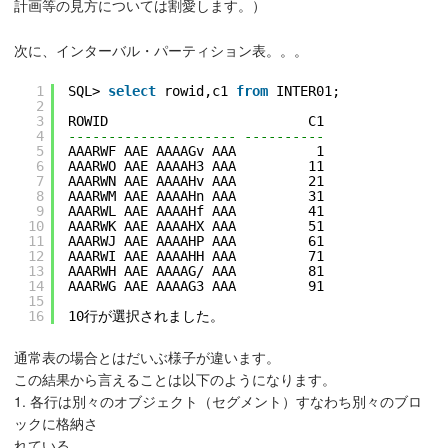
計画等の見方については割愛します。）
次に、インターバル・パーティション表。。。
1
SQL> 
select
rowid,c1 
from
INTER01;
2
3
ROWID                         C1
4
--------------------- ----------
5
AAARWF AAE AAAAGv AAA          1
6
AAARWO AAE AAAAH3 AAA         11
7
AAARWN AAE AAAAHv AAA         21
8
AAARWM AAE AAAAHn AAA         31
9
AAARWL AAE AAAAHf AAA         41
10
AAARWK AAE AAAAHX AAA         51
11
AAARWJ AAE AAAAHP AAA         61
12
AAARWI AAE AAAAHH AAA         71
13
AAARWH AAE AAAAG/ AAA         81
14
AAARWG AAE AAAAG3 AAA         91
15
16
10行が選択されました。
通常表の場合とはだいぶ様子が違います。
この結果から言えることは以下のようになります。
1. 各行は別々のオブジェクト（セグメント）すなわち別々のブロ
ックに格納さ
れている。