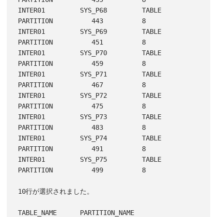
INTER01         SYS_P68         TABLE 
PARTITION          443          8

INTER01         SYS_P69         TABLE 
PARTITION          451          8

INTER01         SYS_P70         TABLE 
PARTITION          459          8

INTER01         SYS_P71         TABLE 
PARTITION          467          8

INTER01         SYS_P72         TABLE 
PARTITION          475          8

INTER01         SYS_P73         TABLE 
PARTITION          483          8

INTER01         SYS_P74         TABLE 
PARTITION          491          8

INTER01         SYS_P75         TABLE 
PARTITION          499          8

10行が選択されました。

TABLE_NAME      PARTITION_NAME  