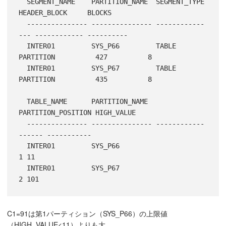
  SEGMENT_NAME    PARTITION_NAME  SEGMENT_TYPE    
HEADER_BLOCK     BLOCKS

  --------------- --------------- ------------
--- ------------ ----------

  INTER01         SYS_P66         TABLE 
PARTITION          427          8

  INTER01         SYS_P67         TABLE 
PARTITION          435          8

  TABLE_NAME      PARTITION_NAME  
PARTITION_POSITION HIGH_VALUE

  --------------- --------------- ------------
------ -----------

  INTER01         SYS_P66                          
1 11

  INTER01         SYS_P67                          
C1=91は第1パーティション（SYS_P66）の上限値
（HIGH_VALUE<11）よりも大