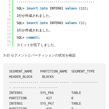
5
........................................
6
7
SQL> 
insert
into
INTER01 
values
(11);
8
9
1行が作成されました。
10
11
SQL> 
insert
into
INTER01 
values
(1);
12
13
1行が作成されました。
14
15
SQL> 
commit
;
16
17
コミットが完了しました。
3-2) セグメントとパーティションの状況を確認
SEGMENT_NAME    PARTITION_NAME  SEGMENT_TYPE    
HEADER_BLOCK     BLOCKS

--------------- --------------- --------------
- ------------ ----------

INTER01         SYS_P66         TABLE 
PARTITION          427          8

INTER01         SYS_P67         TABLE 
PARTITION          435          8
