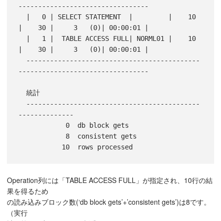
---------------------------------

  |   0 | SELECT STATEMENT  |         |    10 
|    30 |     3   (0)| 00:00:01 |

  |   1 |  TABLE ACCESS FULL| NORML01 |    10 
|    30 |     3   (0)| 00:00:01 |

  --------------------------------------------
---------------------------------

  統計

  --------------------------------------------
--------------

            0  db block gets

            8  consistent gets

Operation列には「TABLE ACCESS FULL」が指定され、10行の結
果を得るため
の読み込みブロック数(‘db block gets’+’consistent gets’)は8です。
（実行