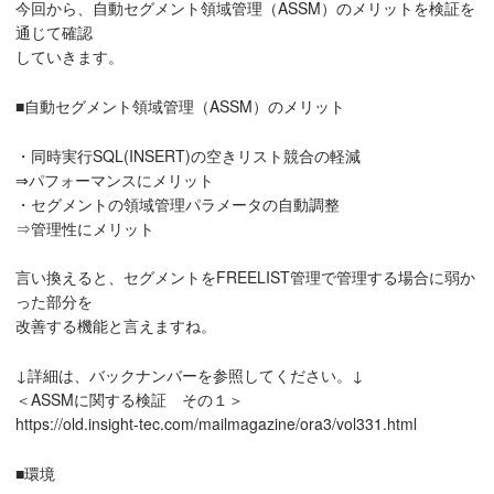
今回から、自動セグメント領域管理（ASSM）のメリットを検証を
通じて確認
していきます。
■自動セグメント領域管理（ASSM）のメリット
・同時実行SQL(INSERT)の空きリスト競合の軽減
⇒パフォーマンスにメリット
・セグメントの領域管理パラメータの自動調整
⇒管理性にメリット
言い換えると、セグメントをFREELIST管理で管理する場合に弱か
った部分を
改善する機能と言えますね。
↓詳細は、バックナンバーを参照してください。↓
＜ASSMに関する検証 その１＞
https://old.insight-tec.com/mailmagazine/ora3/vol331.html
■環境