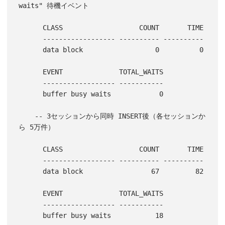
waits" 待機イベント

      CLASS                   COUNT       TIME

      ------------------ ---------- ----------

      data block                  0          0

      EVENT              TOTAL_WAITS

      ------------------ -----------

      buffer busy waits            0

    -- 3セッションから同時 INSERT後（各セッションか
ら 5万件）

      CLASS                   COUNT       TIME

      ------------------ ---------- ----------

      data block                 67         82

      EVENT              TOTAL_WAITS

      ------------------ -----------

      buffer busy waits           18