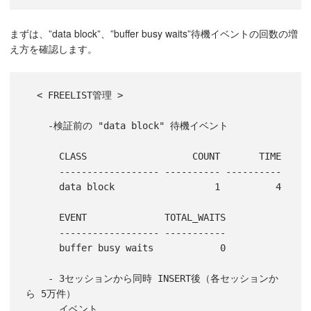
まずは、”data block”、”buffer busy waits”待機イベントの回数の増
え方を確認します。
  < FREELIST管理 >

    -検証前の "data block" 待機イベント

      CLASS                   COUNT       TIME

      ------------------ ---------- ----------

      data block                  1          4

      EVENT              TOTAL_WAITS

      ------------------ -----------

      buffer busy waits            0

    - 3セッションから同時 INSERT後（各セッションか
ら 5万件）

      イベント
