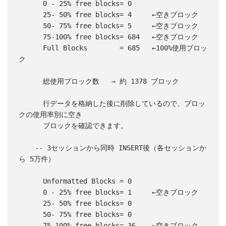
      0 - 25% free blocks= 0

      25- 50% free blocks= 4     ←空きブロック

      50- 75% free blocks= 5     ←空きブロック

      75-100% free blocks= 684   ←空きブロック

      Full Blocks        = 685   ←100%使用ブロッ
ク

      総使用ブロック数   ⇒ 約 1378 ブロック

      行データを格納した後に削除しているので、ブロッ
クの使用率別に空き

      ブロックを確認できます。

    -- 3セッションから同時 INSERT後（各セッションか
ら 5万件）

      Unformatted Blocks = 0

      0 - 25% free blocks= 1     ←空きブロック

      25- 50% free blocks= 0

      50- 75% free blocks= 0

      75-100% free blocks= 36    ←空きブロック