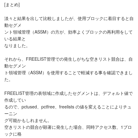
[まとめ]
淡々と結果を出して比較しましたが、使用ブロックに着目すると自
動セグメ
ント領域管理（ASSM）の方が、効率よくブロックの再利用をして
いる結果と
なりました。
それから、FREELIST管理での発生しがちな空きリスト競合は、自
動セグメン
ト領域管理（ASSM）を使用することで軽減する事を確認できまし
た。
FREELIST管理の表領域に作成したセグメントは、デフォルト値で
作成してい
るので、pctused、pctfree、freelists の値を変えることによりチュ
ーニン
グ可能かもしれません。
空きリストの競合が顕著に発生した場合、同時アクセス数、1ブロ
ックに格