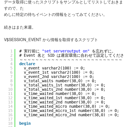
データ取得に使ったスクリプトをサンプルとしてリストしておきま
すので、た
めしに特定の待ちイベントの情報をとってみてください。
続きはまた来週。
V$SESSION_EVENT から情報を取得するスクリプト
1
# 実行前に 
"set serveroutput on"
を忘れずに。
2
# Event 名と SID は適宜環境に合わせて設定してくださ
3
～～～～～～～～～～～～～～～～～～～～～～～～～～～
4
declare
5
v_event varchar2(100) := 0;
6
v_event_1st varchar2(100) := 0;
7
v_event_2nd varchar2(100) := 0;
8
v_total_waits number(38,0) := 0;
9
v_total_waits_1st number(38,0) := 0;
10
v_total_waits_2nd number(38,0) := 0;
11
v_time_waited number(38,0) := 0;
12
v_time_waited_1st number(38,0) := 0;
13
v_time_waited_2nd number(38,0) := 0;
14
v_time_waited_micro number(38,0) := 0;
15
v_time_waited_micro_1st number(38,0) := 0;
16
v_time_waited_micro_2nd number(38,0) := 0;
17
18
begin