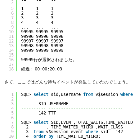
4
----- ----- -----
5
1     1     1
6
2     2     2
7
3     3     3
8
4     4     4
9
...   ...   ...
10
99995 99995 99995
11
99996 99996 99996
12
99997 99997 99997
13
99998 99998 99998
14
99999 99999 99999
15
16
99999行が選択されました。
17
18
経過: 00:00:20.03
さて、ここではどんな待ちイベントが発生していたのでしょう。
1
SQL> 
select
sid,username 
from
v$session 
where
u
2
3
SID USERNAME
4
---------- ------------------------------
5
142 TTT
6
7
SQL> 
select
SID,EVENT,TOTAL_WAITS,TIME_WAITED
8
2       , TIME_WAITED_MICRO ,WAIT_CLASS
9
3  
from
v$session_event 
where
sid = 142
10
4  
order
by
TIME_WAITED_MICRO;