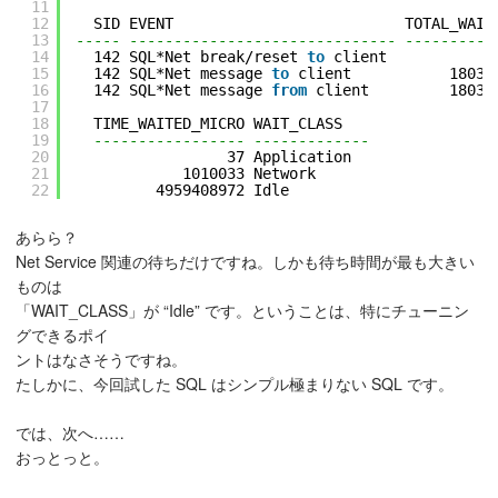
11
12
SID EVENT                          TOTAL_WAIT
13
----- ------------------------------ ----------
14
142 SQL*Net break/reset 
to
client            
15
142 SQL*Net message 
to
client           18033
16
142 SQL*Net message 
from
client         18033
17
18
TIME_WAITED_MICRO WAIT_CLASS
19
----------------- -------------
20
37 Application
21
1010033 Network
22
4959408972 Idle
あらら？
Net Service 関連の待ちだけですね。しかも待ち時間が最も大きい
ものは
「WAIT_CLASS」が “Idle” です。ということは、特にチューニン
グできるポイ
ントはなさそうですね。
たしかに、今回試した SQL はシンプル極まりない SQL です。
では、次へ……
おっとっと。