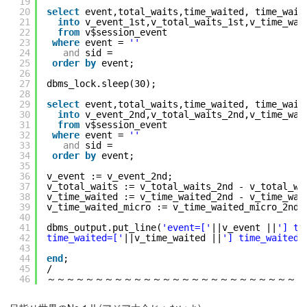
19
20
select
event,total_waits,time_waited, time_wait
21
into
v_event_1st,v_total_waits_1st,v_time_wai
22
from
v$session_event
23
where
event = 
''
24
and
sid =
25
order
by
event;
26
27
dbms_lock.sleep(30);
28
29
select
event,total_waits,time_waited, time_wait
30
into
v_event_2nd,v_total_waits_2nd,v_time_wai
31
from
v$session_event
32
where
event = 
''
33
and
sid =
34
order
by
event;
35
36
v_event := v_event_2nd;
37
v_total_waits := v_total_waits_2nd - v_total_wa
38
v_time_waited := v_time_waited_2nd - v_time_wai
39
v_time_waited_micro := v_time_waited_micro_2nd 
40
41
dbms_output.put_line(
'event=['
||v_event ||
'] to
42
time_waited=['
||v_time_waited ||
'] time_waited_
43
44
end
;
45
/
46
～～～～～～～～～～～～～～～～～～～～～～～～～～～