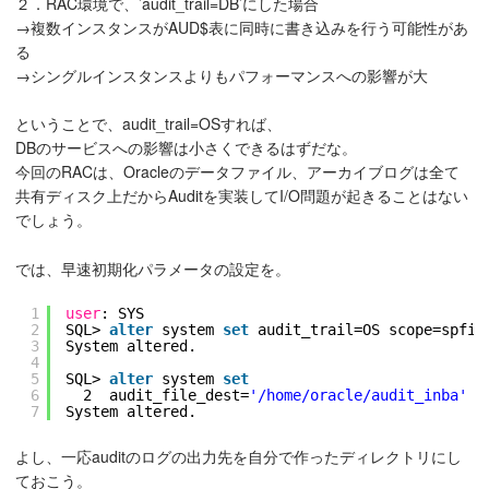
２．RAC環境で、’audit_trail=DB’にした場合
→複数インスタンスがAUD$表に同時に書き込みを行う可能性があ
る
→シングルインスタンスよりもパフォーマンスへの影響が大
ということで、audit_trail=OSすれば、
DBのサービスへの影響は小さくできるはずだな。
今回のRACは、Oracleのデータファイル、アーカイブログは全て
共有ディスク上だからAuditを実装してI/O問題が起きることはない
でしょう。
では、早速初期化パラメータの設定を。
1
user
: SYS
2
SQL> 
alter
system 
set
audit_trail=OS scope=spfil
3
System altered.
4
5
SQL> 
alter
system 
set
6
2  audit_file_dest=
'/home/oracle/audit_inba'
s
7
System altered.
よし、一応auditのログの出力先を自分で作ったディレクトリにし
ておこう。