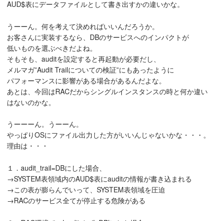
AUD$表にデータファイルとして書き出すかの違いかな。
うーーん。何を考えて決めればいいんだろうか。
お客さんに実装するなら、DBのサービスへのインパクトが
低いものを選ぶべきだよね。
そもそも、auditを設定すると再起動が必要だし、
メルマガ”Audit Trailについての検証”にもあったように
パフォーマンスに影響がある場合があるんだよな。
あとは、今回はRACだからシングルインスタンスの時と何か違い
はないのかな。
うーーーん。うーーん。
やっぱりOSにファイル出力した方がいいんじゃないかな・・・。
理由は・・・
１．audit_trail=DBにした場合、
→SYSTEM表領域内のAUD$表にauditの情報が書き込まれる
→この表が膨らんでいって、SYSTEM表領域を圧迫
→RACのサービス全てが停止する危険がある