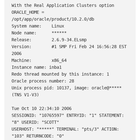
With the Real Application Clusters option

ORACLE_HOME = 
/opt/app/oracle/product/10.2.0/db

System name:    Linux

Node name:      ******

Release:        2.6.9-34.ELsmp

Version:        #1 SMP Fri Feb 24 16:56:28 EST 
2006

Machine:        x86_64

Instance name: inba1

Redo thread mounted by this instance: 1

Oracle process number: 28

Unix process pid: 10137, image: oracle@***** 
(TNS V1-V3)

Tue Oct 10 22:34:10 2006

SESSIONID: "10765597" ENTRYID: "1" STATEMENT: 
"8" USERID: "SCOTT"

USERHOST: "*****" TERMINAL: "pts/3" ACTION: 
"103" RETURNCODE: "0"
