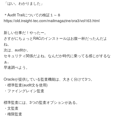
「はい。わかりました」
＊Audit Trailについての検証１～８
https://old.insight-tec.com/mailmagazine/ora3/vol163.html
新しい仕事だ！やったー。
さすがにちょっとRACのインストールはお腹一杯だったんだよ
ね。
次は、auditか。
セキュリティ関係だよね。なんだか時代に乗ってる感じがするな
ぁ。
早速調べよう。
Oracleが提供している監査機能は、大きく分けて3つ。
・標準監査(audit文を使用)
・ファイングレイン監査
標準監査には、3つの監査オプションがある。
・文監査
・権限監査