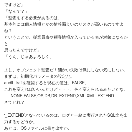
ですけど」
「なんで？」
「監査をする必要があるのは、
基本的には個人情報とかの情報漏えいのリスクが高いものですよ
ね？
ということで、従業員表や顧客情報が入っている表が対象になるか
と
思ったんですけど」
「うん、じゃあよろしく」
よし、オブジェクト監査だ！細かい失敗は気にしない気にしない。
まずは、初期化パラメータの設定だ。
audit_trailを確認すると現在の値は、FALSE。
これを変えればいいんだけど・・・、色々変えられるみたいだな。
—–NONE,FALSE,OS,DB,DB_EXTEND,XML,XML_EXTEND——
さてどれ？
‘_EXTEND’となっているのは、ログと一緒に実行されたSQL文を出
力するかどうか。
あとは、OSファイルに書き出すか、