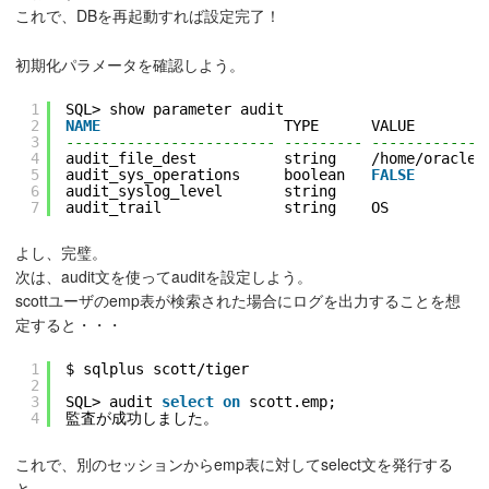
これで、DBを再起動すれば設定完了！
初期化パラメータを確認しよう。
1
SQL> show parameter audit
2
NAME
TYPE      VALUE
3
------------------------ --------- ------------
4
audit_file_dest          string    /home/oracle/
5
audit_sys_operations     boolean   
FALSE
6
audit_syslog_level       string
7
audit_trail              string    OS
よし、完璧。
次は、audit文を使ってauditを設定しよう。
scottユーザのemp表が検索された場合にログを出力することを想
定すると・・・
1
$ sqlplus scott/tiger
2
3
SQL> audit 
select
on
scott.emp;
4
監査が成功しました。
これで、別のセッションからemp表に対してselect文を発行する
と、