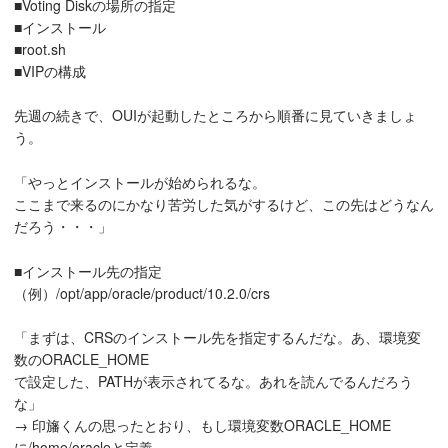
■Voting Diskの場所の指定
■インストール
■root.sh
■VIPの構成
先週の続きで、OUIが起動したところから順番に見ていきましょ
う。
「やっとインストールが始められるな。
ここまで来るのにかなり苦労した気がするけど、この先はどうなん
だろう・・・」
■インストール先の指定
（例）/opt/app/oracle/product/10.2.0/crs
「まずは、CRSのインストール先を指定するんだな。あ、環境変
数のORACLE_HOME
で設定した、PATHが表示されてるな。あれを読んでるんだろう
な」
→ 印旛くんの思ったとおり、もし環境変数ORACLE_HOME
に/home/oracleと定義