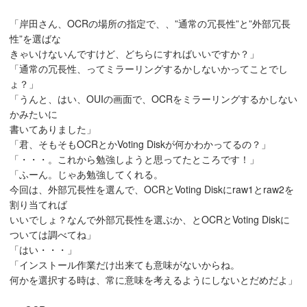
「岸田さん、OCRの場所の指定で、、”通常の冗長性”と”外部冗長
性”を選ばな
きゃいけないんですけど、どちらにすればいいですか？」
「通常の冗長性、ってミラーリングするかしないかってことでし
ょ？」
「うんと、はい、OUIの画面で、OCRをミラーリングするかしない
かみたいに
書いてありました」
「君、そもそもOCRとかVoting Diskが何かわかってるの？」
「・・・。これから勉強しようと思ってたところです！」
「ふーん。じゃあ勉強してくれる。
今回は、外部冗長性を選んで、OCRとVoting Diskにraw1とraw2を
割り当てれば
いいでしょ？なんで外部冗長性を選ぶか、とOCRとVoting Diskに
ついては調べてね」
「はい・・・」
「インストール作業だけ出来ても意味がないからね。
何かを選択する時は、常に意味を考えるようにしないとだめだよ」