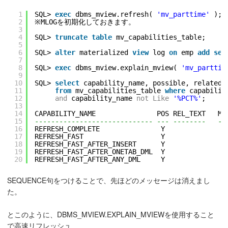
1
SQL> 
exec
dbms_mview.refresh( 
'mv_parttime'
);
2
※MLOGを初期化しておきます。
3
4
SQL> 
truncate
table
mv_capabilities_table;
5
6
SQL> 
alter
materialized 
view
log 
on
emp 
add
seq
7
8
SQL> 
exec
dbms_mview.explain_mview( 
'mv_parttim
9
10
SQL> 
select
capability_name, possible, related_
11
from
mv_capabilities_table 
where
capabilit
12
and
capability_name 
not
Like
'%PCT%'
;
13
14
CAPABILITY_NAME               POS REL_TEXT   MS
15
----------------------------- --- --------   --
16
REFRESH_COMPLETE               Y
17
REFRESH_FAST                   Y
18
REFRESH_FAST_AFTER_INSERT      Y
19
REFRESH_FAST_AFTER_ONETAB_DML  Y
20
REFRESH_FAST_AFTER_ANY_DML     Y
SEQUENCE句をつけることで、先ほどのメッセージは消えまし
た。
とこのように、DBMS_MVIEW.EXPLAIN_MVIEWを使用すること
で高速リフレッシュ