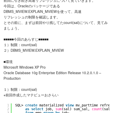
前回に引き続き高速リフレッシュについて見ていきます。
今回は、Oracleのパッケージである
DBMS_MVIEW.EXPLAIN_MVIEWを使って、高速
リフレッシュの制限を確認します。
とその前に、まずは前回やり残してたcount(sal)について、見てみ
ましょう。
■■■■■今回のあらすじ■■■■■
１）制限：count(sal)
２）DBMS_MVIEW.EXPLAIN_MVIEW
■環境
Microsoft Windows XP Pro
Oracle Database 10g Enterprise Edition Release 10.2.0.1.0 –
Production
１）制限：count(sal)
※前回作成したマテビューおさらい
1
SQL> 
create
materialized 
view
mv_parttime refres
2
as
select
job, 
sum
(sal) sum_sal, 
count
(sal)
3
from
emp 
group
by
job;