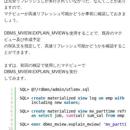
は完全リフレッシュしか実行されていなかった、なんてことがあり
ますので、
マテビューが高速リフレッシュ可能かどうか事前に確認しておきま
しょう。
DBMS_MVIEW.EXPLAIN_MVIEWを使用することで、既存のマテ
ビュー及び作成予定
のSQL文を指定して、高速リフレッシュ可能かどうかを確認するこ
とができます。
まずは、前回の検証で使用したマテビューで
DBMS_MVIEW.EXPLAIN_MVIEWを実行
してみます。
1
SQL> @?/rdbms/admin/utlxmv.sql
2
3
SQL> 
create
materialized 
view
log 
on
emp 
with
r
4
including new 
values
;
5
6
SQL> 
create
materialized 
view
mv_parttime refre
7
as
select
job, 
sum
(sal) sum_sal 
from
emp 
g
8
9
SQL> 
exec
dbms_mview.explain_mview( 
'mv_parttim
10