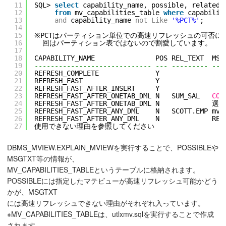
11
SQL> 
select
capability_name, possible, related_
12
from
mv_capabilities_table 
where
capabilit
13
and
capability_name 
not
Like
'%PCT%'
;
14
15
※PCTはパーティション単位での高速リフレッシュの可否に
16
回はパーティション表ではないので割愛しています。
17
18
CAPABILITY_NAME               POS REL_TEXT  MSG
19
----------------------------- --- --------- ---
20
REFRESH_COMPLETE              Y
21
REFRESH_FAST                  Y
22
REFRESH_FAST_AFTER_INSERT     Y
23
REFRESH_FAST_AFTER_ONETAB_DML N   SUM_SAL   
COU
24
REFRESH_FAST_AFTER_ONETAB_DML N            
25
REFRESH_FAST_AFTER_ANY_DML    N   SCOTT.
26
REFRESH_FAST_AFTER_ANY_DML    N             REF
27
使用できない理由を参照してください
DBMS_MVIEW.EXPLAIN_MVIEWを実行することで、POSSIBLEや
MSGTXT等の情報が、
MV_CAPABILITIES_TABLEというテーブルに格納されます。
POSSIBLEには指定したマテビューが高速リフレッシュ可能かどう
かが、MSGTXT
には高速リフレッシュできない理由がそれぞれ入っています。
※MV_CAPABILITIES_TABLEは、utlxmv.sqlを実行することで作成
されます。