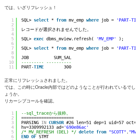
では、いざリフレッシュ！
1
SQL> 
select
* 
from
mv_emp 
where
job = 
'PART-TIM
2
3
レコードが選択されませんでした。
4
5
SQL> 
exec
dbms_mview.refresh( 
'MV_EMP'
);
6
7
SQL> 
select
* 
from
mv_emp 
where
job = 
'PART-TIM
8
9
JOB          SUM_SAL
10
--------- ----------
11
PART-
TIME
300
正常にリフレッシュされました。
では、この時にOracle内部ではどのようなことが行われているでし
ょうか。
リカーシブコールを確認。
1
--sql_traceから抜粋。
2
=====================
3
PARSING 
IN
CURSOR
#26 len=51 dep=1 uid=57 oct=7
4
hv=3309992133 ad=
'690e86ac'
5
/* MV_REFRESH (DEL) */
delete
from
"SCOTT"
.
"MV_
6
END
OF
STMT