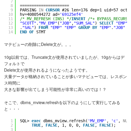
7
8
=====================
9
PARSING 
IN
CURSOR
#26 len=176 dep=1 uid=57 oct=
10
hv=4080544272 ad=
'69125ef4'
11
/* MV_REFRESH (INS) */
INSERT
/*+ BYPASS_RECURSI
12
"SCOTT"
.
"MV_EMP"
(
"JOB"
,
"SUM_SAL"
) 
SELECT
"EMP"
.
13
.
"SAL"
) 
FROM
"EMP"
"EMP"
GROUP
BY
"EMP"
.
"JOB"
14
END
OF
STMT
マテビューの削除にDelete文が。。。
10g以前では、Truncate文が使用されていましたが、10gからはデ
フォルトで
Delete文が使用されるようになったようです。
大量データが格納されていることが多いマテビューでは、レスポン
ス時間に
大きな影響が出てしまう可能性が非常に高いのでは！？
そこで、dbms_mview.refreshを以下のようにして実行してみる
と・・・
1
SQL> 
exec
dbms_mview.refresh(
'MV_EMP'
, 
'c'
, 
NUL
2
TRUE
, 
FALSE
, 1, 0, 0, 
FALSE
, 
FALSE
);
3