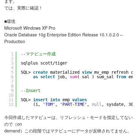
ます。
では、実際に確認！
■環境
Microsoft Windows XP Pro
Oracle Database 10g Enterprise Edition Release 10.1.0.2.0 –
Production
1
--マテビュー作成
2
3
sqlplus scott/tiger
4
5
SQL> 
create
materialized 
view
mv_emp refresh co
6
as
select
job, 
sum
( sal ) sum_sal 
from
emp
7
8
9
--Insert
10
11
SQL> 
insert
into
emp 
values
12
(1, 
'TOM'
, 
'PART-TIME'
, 
null
, sysdate, 300
今回作成したマテビューは、リフレッシュ・モードを指定してない
ので（on
demand）この段階ではマテビューにデータが反映されてません。