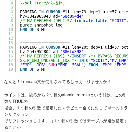
4
--sql_traceから抜粋。
5
=====================
6
PARSING 
IN
CURSOR
#11 len=73 dep=1 uid=57 oct=8
7
hv=3842965948 ad=
'68c894d4'
8
/* MV_REFRESH (DEL) */
truncate
table
"SCOTT"
.
"
9
purge snapshot log
10
END
OF
STMT
11
12
13
=====================
14
PARSING 
IN
CURSOR
#11 len=205 dep=1 uid=57 oct=
15
hv=2547952802 ad=
'686fd398'
16
/* MV_REFRESH (INS) */
INSERT
/*+ BYPASS_RECURSI
17
SKIP_UNQ_UNUSABLE_IDX */
INTO
"SCOTT"
.
"MV_EMP"
(
18
"EMP"
.
"JOB"
,
SUM
(
"EMP"
.
"SAL"
) 
FROM
"EMP"
"EMP"
G
19
END
OF
STMT
なんと！Truncate文が使用されてるじゃあ～りませんか！
ポイントは、後ろから２つ目のatomic_refreshという引数。この引
数がTRUEの
場合、１つ目の引数で指定したマテビュー全てに対して単一のトラ
ンザクション
でリフレッシュします。（１つ目の引数ではテーブルが複数指定す
ることが