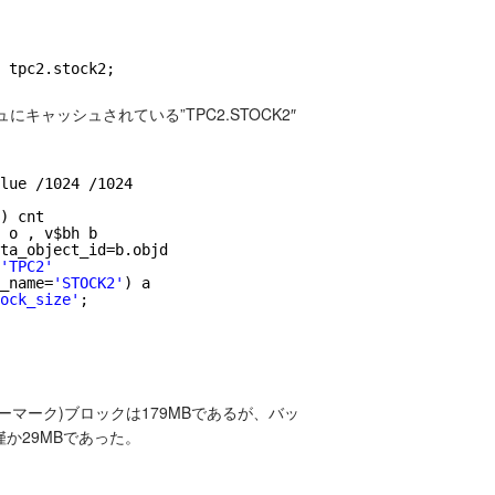
tpc2.stock2;
キャッシュされている”TPC2.STOCK2″
lue /1024 /1024
) cnt
 o , v$bh b
ta_object_id=b.objd
'TPC2'
_name=
'STOCK2'
) a
ock_size'
;
ォーターマーク)ブロックは179MBであるが、バッ
か29MBであった。