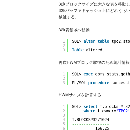
32kブロックサイズに大きな表を移動し、F
32kバッファキャッシュ上にどれくら
検証する。
32k表領域へ移動
1
SQL> 
alter
table
tpc2.sto
2
3
Table
altered.
再度HWMブロック取得のため統計情報
1
SQL> 
exec
dbms_stats.gath
2
3
PL/SQL 
procedure
successf
HWMサイズを計算する
1
SQL> 
select
t.blocks * 32
2
where
t.owner=
'TPC2'
3
4
T.BLOCKS*32/1024
5
----------------
6
166.25