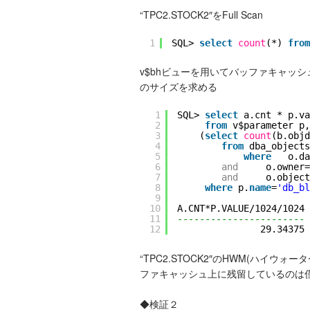
“TPC2.STOCK2″をFull Scan
1
SQL> 
select
count
(*) 
from
v$bhビューを用いてバッファキャッシュに
のサイズを求める
1
SQL> 
select
a.cnt * p.va
2
from
v$parameter p,
3
(
select
count
(b.objd
4
from
dba_objects
5
where
o.da
6
and
o.owner=
7
and
o.object
8
where
p.
name
=
'db_bl
9
10
A.CNT*P.VALUE/1024/1024
11
-----------------------
12
29.34375
“TPC2.STOCK2″のHWM(ハイウ
ファキャッシュ上に残留しているのは僅
◆検証２