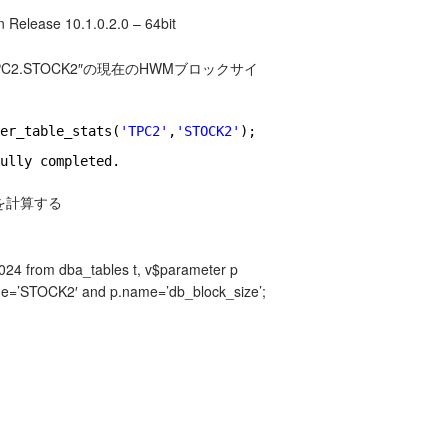
n Release 10.1.0.2.0 – 64bit
2.STOCK2″の現在のHWMブロックサイ
er_table_stats(
'TPC2'
,
'STOCK2'
);
ully completed.
ズを計算する
1024 from dba_tables t, v$parameter p
me=’STOCK2′ and p.name=’db_block_size’;