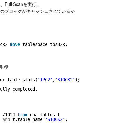
ull Scanを実行。
いのブロックがキャッシュされているか
ck2 
move
tablespace tbs32k;
取得
er_table_stats(
'TPC2'
,
'STOCK2'
);
ully completed.
 /1024 
from
dba_tables t
and
t.table_name=
'STOCK2'
;