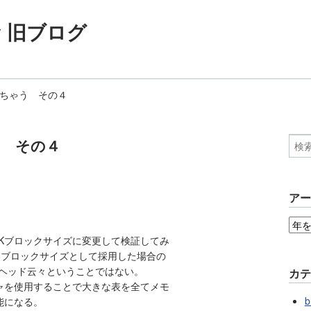
ogy 旧ブログ
速くしちゃう その４
ゃう その４
ア
、32Kブロックサイズに変更して検証してみ
チブロックサイズとして採用した場合の
ーヘッド云々ということではない。
カ
ャを使用することで大きな表を全てメモ
b
能になる。