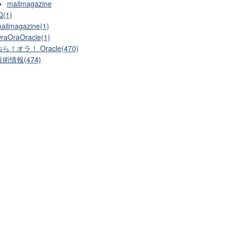
mailmagazine
Q(1)
ailmagazine(1)
raOraOracle(1)
ら！オラ！ Oracle(470)
技術情報(474)