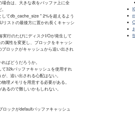
構成の場合は、大きな表をバッファ上に全
I
だ。
m
db_cache_size * 2%を超えるよう
O
、LRUリストの最後方に置かれ長くキャッシ
お
合は毎実行のたびにディスクI/Oが発生して
で表の属性を変更し、ブロックをキャッシ
のブロックがキャッシュから追い出され
いればどうだろうか。
て32kバッファキャッシュを使用すれ
うが、追い出される心配はない。
の物理メモリを用意する必要がある。
制限があるので難しいかもしれない。
ブロックがdefaultバッファキャッシュ
。