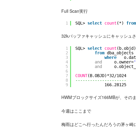
Full Scan実行
1
SQL> 
select
count
(*) 
from
32kバッファキャッシュにキャッシュ
1
SQL> 
select
count
(b.objd)
2
from
dba_objects 
3
where
o.dat
4
and
o.owner=
'
5
and
o.object_
6
7
COUNT
(B.OBJD)*32/1024
8
---------------------
9
166.28125
HWMブロックサイズ166MBが、そ
今週はここまで
梅雨はどこへ行ったんだろうの茅ヶ崎