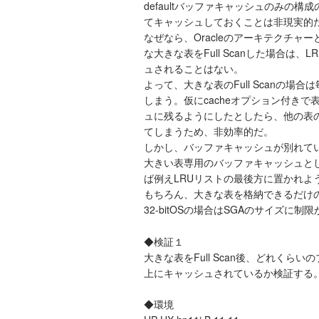
defaultバッファキャッシュのみの
てキャッシュしておくことは非現実的
なぜなら、Oracleのアーキテクチャーとして
な大きな表をFull Scanした場合は
ュされることはない。
よって、大きな表のFull Scanの場
しまう。仮にcacheオプション付き
ュに残るようにしたとしたら、他の表
てしまうため、非効率的だ。
しかし、バッファキャッシュが別れて
大きい表専用のバッファキャッシュとし
ば例えLRUリストの最後方に置かれよ
もちろん、大きな表を格納できるだけ
32-bitOSの場合はSGAのサイズに
◆検証１
大きな表をFull Scan後、どれくらいの
上にキャッシュされているか検証する
◆環境