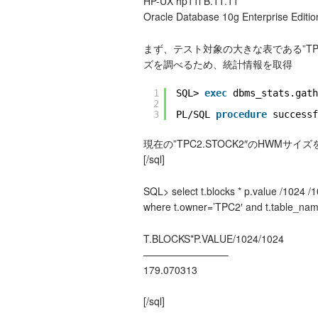
HP-UX hp11i B.11.11
Oracle Database 10g Enterprise Editio
まず、テスト対象の大きな表である”TPC
ズを調べるため、統計情報を取得
1
SQL> 
exec
dbms_stats.gath
2
3
PL/SQL 
procedure
successf
現在の”TPC2.STOCK2″のHWMサイ
[/sql]
SQL> select t.blocks * p.value /1024 /
where t.owner=’TPC2′ and t.table_na
T.BLOCKS*P.VALUE/1024/1024
————————–
179.070313
[/sql]