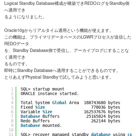
Logical Standby Database構成が構築できREDOログをStandby側
へ適用でき
るようになりました。
Oracle10gからリアルタイム適用という機能が使えます。
この機能は、プライマリデータベースのLGWRプロセスが送信した
REDOデータ
を、Standby Database側で受信し、アーカイブログにすることな
く適用でき
るものです。
即時にStandby Databaseへ適用することができるものです。
とりあえずPhysical Standbyで試してみようと思います。
1
SQL> startup mount
2
ORACLE instance started.
3
4
Total System 
Global
Area  188743680 bytes
5
Fixed 
Size
778036 bytes
6
Variable 
Size
162537676 bytes
7
Database
Buffers           25165824 bytes
8
Redo Buffers                 262144 bytes
9
Database
mounted.
10
11
SQL> recover managed standby 
database
using 
cur