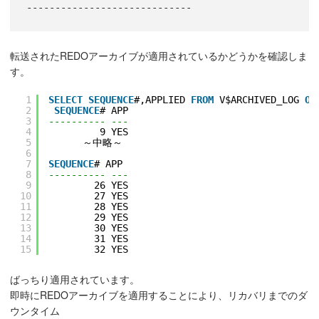
転送されたREDOアーカイブが適用されているかどうかを確認しま
す。
1
SELECT
SEQUENCE
#,APPLIED 
FROM
V$ARCHIVED_LOG 
OR
2
SEQUENCE
# APP
3
---------- ---
4
9 YES
5
～中略～
6
7
SEQUENCE
# APP
8
---------- ---
9
26 YES
10
27 YES
11
28 YES
12
29 YES
13
30 YES
14
31 YES
15
32 YES
ばっちり適用されています。
即時にREDOアーカイブを適用することにより、リカバリまでのダ
ウンタイム