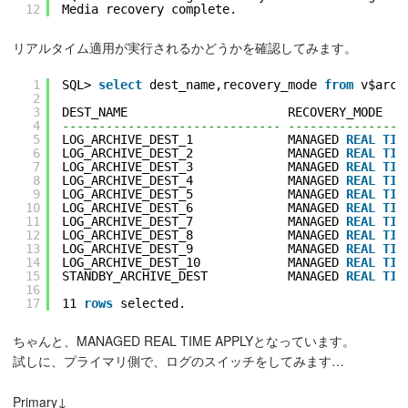
12
Media recovery complete.
リアルタイム適用が実行されるかどうかを確認してみます。
1
SQL> 
select
dest_name,recovery_mode 
from
v$arch
2
3
DEST_NAME                      RECOVERY_MODE
4
------------------------------ ----------------
5
LOG_ARCHIVE_DEST_1             MANAGED 
REAL
TIM
6
LOG_ARCHIVE_DEST_2             MANAGED 
REAL
TIM
7
LOG_ARCHIVE_DEST_3             MANAGED 
REAL
TIM
8
LOG_ARCHIVE_DEST_4             MANAGED 
REAL
TIM
9
LOG_ARCHIVE_DEST_5             MANAGED 
REAL
TIM
10
LOG_ARCHIVE_DEST_6             MANAGED 
REAL
TIM
11
LOG_ARCHIVE_DEST_7             MANAGED 
REAL
TIM
12
LOG_ARCHIVE_DEST_8             MANAGED 
REAL
TIM
13
LOG_ARCHIVE_DEST_9             MANAGED 
REAL
TIM
14
LOG_ARCHIVE_DEST_10            MANAGED 
REAL
TIM
15
STANDBY_ARCHIVE_DEST           MANAGED 
REAL
TIM
16
17
11 
rows
selected.
ちゃんと、MANAGED REAL TIME APPLYとなっています。
試しに、プライマリ側で、ログのスイッチをしてみます…
Primary↓