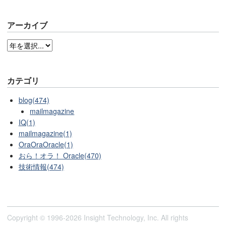
アーカイブ
カテゴリ
blog(474)
mailmagazine
IQ(1)
mailmagazine(1)
OraOraOracle(1)
おら！オラ！ Oracle(470)
技術情報(474)
Copyright © 1996-2026 Insight Technology, Inc. All rights