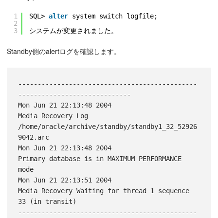
1
SQL> 
alter
system switch logfile;
2
3
システムが変更されました。
Standby側のalertログを確認します。
----------------------------------------------
-----------------------------

Mon Jun 21 22:13:48 2004

Media Recovery Log 
/home/oracle/archive/standby/standby1_32_52926
9042.arc

Mon Jun 21 22:13:48 2004

Primary database is in MAXIMUM PERFORMANCE 
mode

Mon Jun 21 22:13:51 2004

Media Recovery Waiting for thread 1 sequence 
33 (in transit)

----------------------------------------------