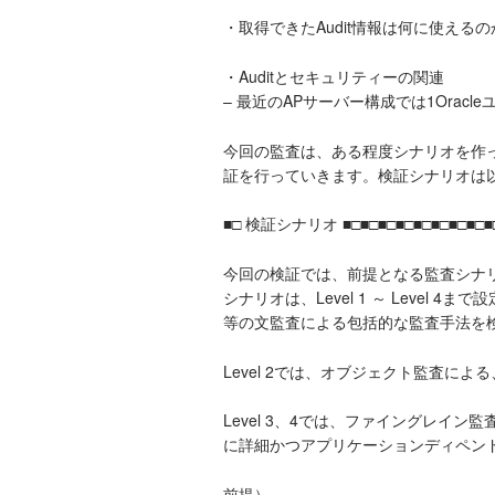
・取得できたAudit情報は何に使えるの
・Auditとセキュリティーの関連
– 最近のAPサーバー構成では1Oracl
今回の監査は、ある程度シナリオを作っ
証を行っていきます。検証シナリオは
■□ 検証シナリオ ■□■□■□■□■□■□■□■□■□
今回の検証では、前提となる監査シナ
シナリオは、Level 1 ～ Level 4まで設定
等の文監査による包括的な監査手法を
Level 2では、オブジェクト監査に
Level 3、4では、ファイングレイン監
に詳細かつアプリケーションディペン
前提）