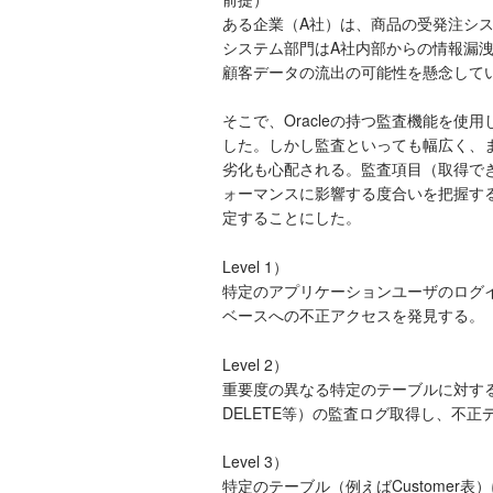
ある企業（A社）は、商品の受発注シ
システム部門はA社内部からの情報漏
顧客データの流出の可能性を懸念して
そこで、Oracleの持つ監査機能を使
した。しかし監査といっても幅広く、
劣化も心配される。監査項目（取得で
ォーマンスに影響する度合いを把握す
定することにした。
Level 1）
特定のアプリケーションユーザのログ
ベースへの不正アクセスを発見する。
Level 2）
重要度の異なる特定のテーブルに対する操作
DELETE等）の監査ログ取得し、不正
Level 3）
特定のテーブル（例えばCustomer