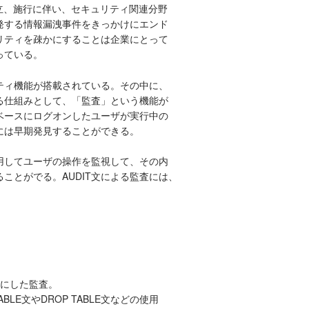
立、施行に伴い、セキュリティ関連分野
発する情報漏洩事件をきっかけにエンド
リティを疎かにすることは企業にとって
っている。
リティ機能が搭載されている。その中に、
る仕組みとして、「監査」という機能が
ベースにログオンしたユーザが実行中の
には早期発見することができる。
を使用してユーザの操作を監視して、その内
ことがでる。AUDIT文による監査には、
象にした監査。
 TABLE文やDROP TABLE文などの使用