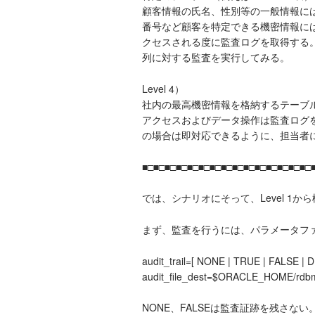
顧客情報の氏名、性別等の一般情報に
番号など顧客を特定できる機密情報に
クセスされる度に監査ログを取得する
列に対する監査を実行してみる。
Level 4）
社内の最高機密情報を格納するテーブル（例え
アクセスおよびデータ操作は監査ログ
の場合は即対応できるように、担当者
■□■□■□■□■□■□■□■□■□■□■□■□■□■□■□
では、シナリオにそって、Level 1か
まず、監査を行うには、パラメータフ
audit_trail=[ NONE | TRUE | FALSE | D
audit_file_dest=$ORACLE_HOME/
NONE、FALSEは監査証跡を残さな