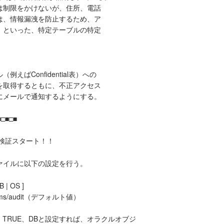
は制限をかけないが、住所、電話
は、情報漏洩を防止するため、ア
。といった、特定テーブルの特定
ばConfidential表）への
を取得するともに、不正アクセス
にメールで通知するようにする。
■□■□■
ら検証スタート！！
ァイルに以下の設定を行う。
B | OS ]
rdbms/audit（デフォルト値）
い。TRUE、DBと設定すれば、オラクルオブジ