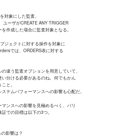
用を対象にした監査。
rでは、ユーザがCREATE ANY TRIGGER
ーを作成した場合に監査対象となる。
オブジェクトに対する操作を対象に
 ordersでは、ORDERS表に対する
ベルの違う監査オプションを用意していて、
使い分ける必要があるのね。何でもかん
うこと。
システムパフォーマンスへの影響も心配だ。
ーマンスへの影響を見極めるべく、バリ
検証での目標は以下の3つ。
への影響は？