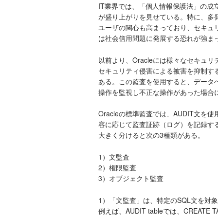
IT業界では、「個人情報保護法」の成
が盛り上がりを見せている。特に、多
ユーザの関心も高まっており、セキュ
は社会信用問題に発展する恐れが強ま
以前より、Oracleには様々なセキュ
セキュリティ侵害による被害を抑制す
ある。この監査を使用すると、データ
操作を監視し不正な操作があった場合
Oracleの標準監査では、AUDIT文
容に応じて監査証跡（ログ）を記録する
大きく分けると次の3種類がある。
1）文監査
2）権限監査
3）オブジェクト監査
1）「文監査」は、特定のSQL文を対
例えば、AUDIT tableでは、CREATE