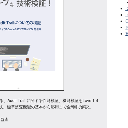
I
m
O
お
Audit Trail に関する性能検証、機能検証をLevel1-4
k版。標準監査機能の基本から応用まで全8回で解説。
る文監査