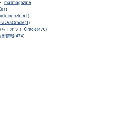
mailmagazine
Q(1)
ailmagazine(1)
raOraOracle(1)
ら！オラ！ Oracle(470)
技術情報(474)