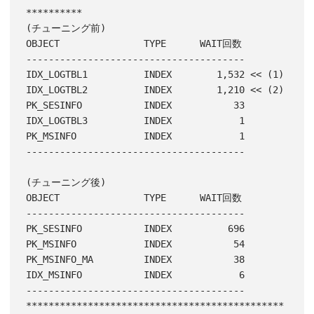
**********

(チューニング前)

OBJECT               TYPE      WAIT回数

---------------------------------------

IDX_LOGTBL1          INDEX        1,532 << (1)

IDX_LOGTBL2          INDEX        1,210 << (2)

PK_SESINFO           INDEX           33

IDX_LOGTBL3          INDEX            1

PK_MSINFO            INDEX            1

---------------------------------------

(チューニング後)

OBJECT               TYPE      WAIT回数

---------------------------------------

PK_SESINFO           INDEX          696

PK_MSINFO            INDEX           54

PK_MSINFO_MA         INDEX           38

IDX_MSINFO           INDEX            6

---------------------------------------

**********************************************