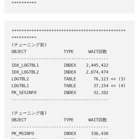
**********************************************
**********

(チューニング前)

OBJECT               TYPE      WAIT回数

---------------------------------------

IDX_LOGTBL1          INDEX    2,445,422

IDX_LOGTBL2          INDEX    2,074,474

LOGTBL2              TABLE       76,123 << (3)

LOGTBL1              TABLE       37,154 << (4)

PK_SESINFO           INDEX       32,102

---------------------------------------

(チューニング後)

OBJECT               TYPE      WAIT回数

---------------------------------------

PK_MSINFO            INDEX      336,430
