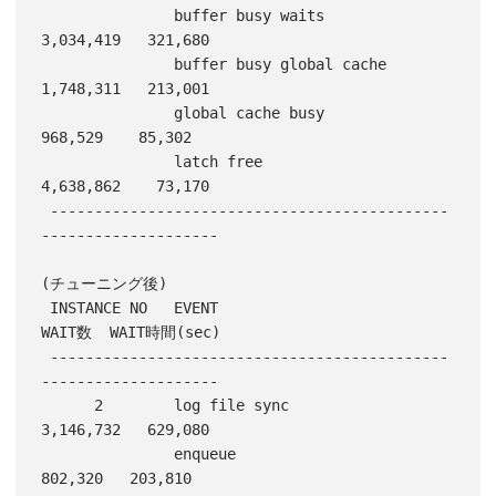
               buffer busy waits          
3,034,419   321,680

               buffer busy global cache   
1,748,311   213,001

               global cache busy            
968,529    85,302

               latch free                 
4,638,862    73,170

 ---------------------------------------------
--------------------

(チューニング後)

 INSTANCE NO   EVENT                         
WAIT数  WAIT時間(sec) 

 ---------------------------------------------
--------------------

      2        log file sync              
3,146,732   629,080

               enqueue                      
802,320   203,810
