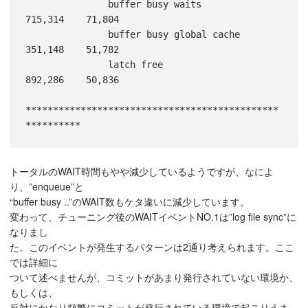
               buffer busy waits            
715,314    71,804

               buffer busy global cache     
351,148    51,782

               latch free                   
892,286    50,836

**********************************************
**********
トータルのWAIT時間もやや減少しているようですが、なによ
り、”enqueue”と
“buffer busy ..”のWAIT数もケタ違いに減少しています。
変わって、チューニング後のWAITイベントNO.1は”log file sync”に
なりまし
た。このイベントが発生するパターンは2通り考えられます。ここ
では詳細に
ついて述べませんが、コミットがあまり発行されていない環境か、
もしくは、
反対にかなり頻繁にコミットが発行されている環境で起こりえま