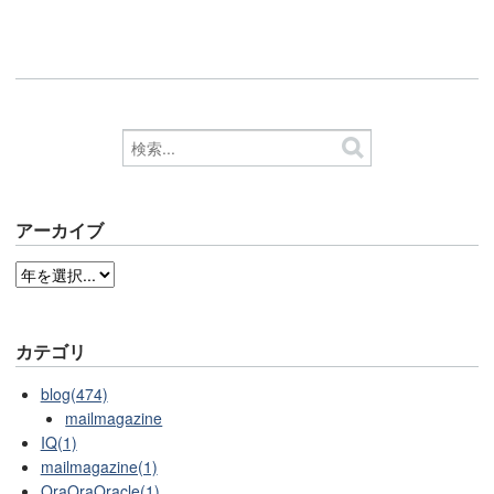
アーカイブ
カテゴリ
blog(474)
mailmagazine
IQ(1)
mailmagazine(1)
OraOraOracle(1)