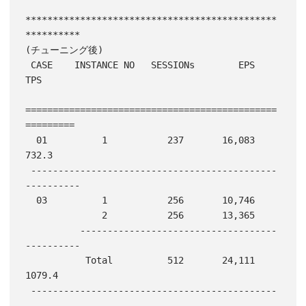
**********************************************
**********

(チューニング後)

 CASE    INSTANCE NO   SESSIONs        EPS         
TPS

==============================================
=========

  01          1           237       16,083       
732.3

 ---------------------------------------------
----------

  03          1           256       10,746

              2           256       13,365

          ------------------------------------
----------

           Total          512       24,111      
1079.4

 ---------------------------------------------
----------