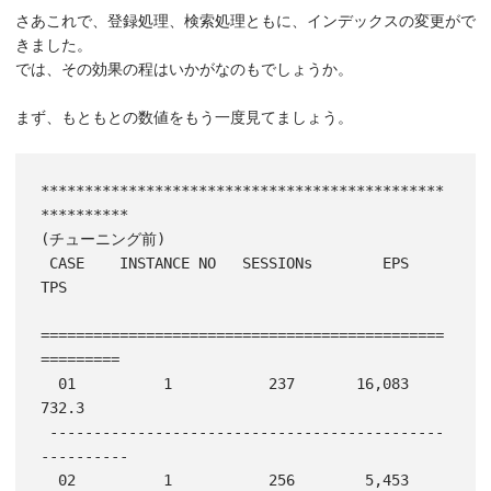
さあこれで、登録処理、検索処理ともに、インデックスの変更がで
きました。
では、その効果の程はいかがなのもでしょうか。
まず、もともとの数値をもう一度見てましょう。
**********************************************
**********

(チューニング前)

 CASE    INSTANCE NO   SESSIONs        EPS         
TPS

==============================================
=========

  01          1           237       16,083       
732.3

 ---------------------------------------------
----------

  02          1           256        5,453
