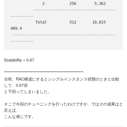
              2           256        5,362

          ------------------------------------
----------

           Total          512       10,815       
489.4

 ---------------------------------------------
----------
Scalability = 0.67
********************************************************
当初、RAC構成にするとシングルインスタンス状態のときと比較
して、0.67倍
と下回ってしまいました。
そこで今回のチューニングを行ったわけですが、ではその成果はと
言えば、
こんな感じです。