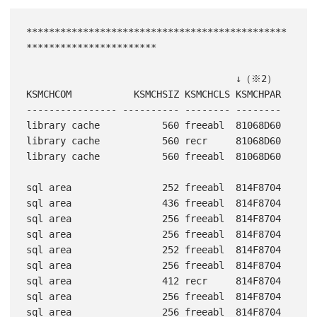
**********************************************
***********************

                                     ↓（※2）

KSMCHCOM           KSMCHSIZ KSMCHCLS KSMCHPAR

---------------- ---------- -------- --------

library cache           560 freeabl  81068D60

library cache           560 recr     81068D60

library cache           560 freeabl  81068D60

sql area                252 freeabl  814F8704

sql area                436 freeabl  814F8704

sql area                256 freeabl  814F8704

sql area                256 freeabl  814F8704

sql area                252 freeabl  814F8704

sql area                256 freeabl  814F8704

sql area                412 recr     814F8704

sql area                256 freeabl  814F8704

sql area                256 freeabl  814F8704
