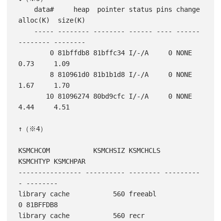
    data#     heap  pointer status pins change 
alloc(K)  size(K)

    ----- -------- -------- ------ ---- ------ 
-------- --------

        0 81bffdb8 81bffc34 I/-/A     0 NONE       
0.73     1.09

        8 810961d0 81b1b1d8 I/-/A     0 NONE       
1.67     1.70

       10 81096274 80bd9cfc I/-/A     0 NONE       
4.44     4.51

↑（※4）

KSMCHCOM           KSMCHSIZ KSMCHCLS   
KSMCHTYP KSMCHPAR

---------------- ---------- -------- ---------
- --------

library cache           560 freeabl           
0 81BFFDB8

library cache           560 recr           