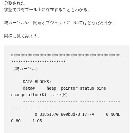
分割された
状態で共有プール上に存在することもわかる。
親カーソルや、関連オブジェクトについてはどうだろうか。
同様に見てみよう。
**********************************************
***********************

（親カーソル）

     DATA BLOCKS:

     data#     heap  pointer status pins 
change alloc(K)  size(K)

     ----- -------- -------- ------ ---- -----
- -------- --------

          0 81851570 809b8d78 I/-/A     0 NONE       
0.80     1.05
