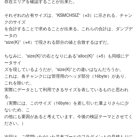
存在エリアを確認することが出来た。
それぞれの占有サイズは、”KSMCHSIZ”（※3）に示される、チャン
クのサイズ
を合計することで求めることが出来る。これらの合計は、ダンプデ
ータの
“size(K)”（※4）で現される部分の値と合致するはずだ。
ちなみに、”size(K)”の右となりにある”alloc(K)”（※5）も同様にデ
ータサイ
ズを現しているようだが、”size(K)”との違いはなんだろうか。
これは、各チャンクには管理用のヘッダ部分（16byte）があり、
これを除いた、
実際にデータとして利用できるサイズを表しているものと思われ
る。
（実際には、このサイズ（16byte）を差し引いた量よりさらに少
ないため、こ
の他にも要因があると考えています。今後の検証テーマとさせてく
ださい。）
次回は、ご質問いただいた共有プールのフラグメントの見積もりに