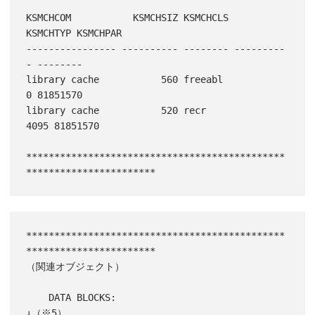
KSMCHCOM           KSMCHSIZ KSMCHCLS   
KSMCHTYP KSMCHPAR

---------------- ---------- -------- ---------
- --------

library cache           560 freeabl           
0 81851570

library cache           520 recr           
4095 81851570

**********************************************
**********************************************
***********************

（関連オブジェクト）

    DATA BLOCKS:                                 
↓（※5）
