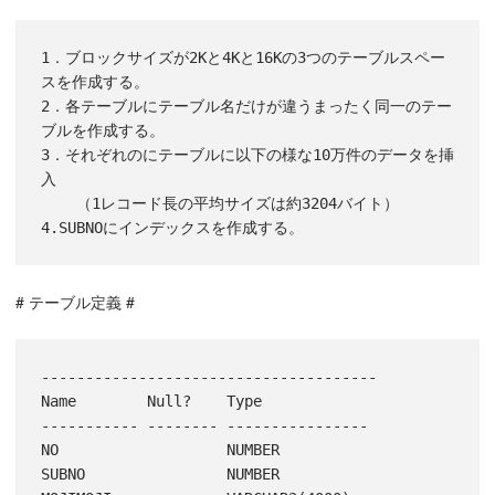
1．ブロックサイズが2Kと4Kと16Kの3つのテーブルスペー
スを作成する。

2．各テーブルにテーブル名だけが違うまったく同一のテー
ブルを作成する。

3．それぞれのにテーブルに以下の様な10万件のデータを挿
入

    （1レコード長の平均サイズは約3204バイト）

# テーブル定義 #
--------------------------------------

Name        Null?    Type

----------- -------- ----------------

NO                   NUMBER

SUBNO                NUMBER
