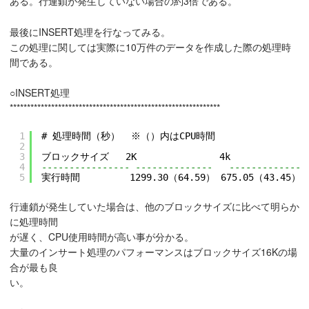
ある。行連鎖が発生していない場合の約3倍である。
最後にINSERT処理を行なってみる。
この処理に関しては実際に10万件のデータを作成した際の処理時
間である。
○INSERT処理
*************************************************************
1
# 処理時間（秒）  ※（）内はCPU時間
2
3
ブロックサイズ   2K               4k              
4
---------------- --------------   --------------
5
実行時間         1299.30（64.59） 675.05（43.45） 
行連鎖が発生していた場合は、他のブロックサイズに比べて明らか
に処理時間
が遅く、CPU使用時間が高い事が分かる。
大量のインサート処理のパフォーマンスはブロックサイズ16Kの場
合が最も良
い。