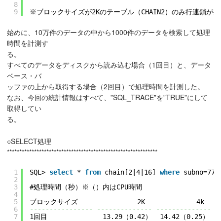
8
9
※ブロックサイズが2Kのテーブル（CHAIN2）のみ行連鎖が発
始めに、10万件のデータの中から1000件のデータを検索して処理
時間を計測す
る。
すべてのデータをディスクから読み込む場合（1回目）と、データ
ベース・バ
ッファの上から取得する場合（2回目）で処理時間を計測した。
なお、今回の統計情報はすべて、”SQL_TRACE”を”TRUE”にして
取得してい
る。
○SELECT処理
*************************************************************
1
SQL> 
select
* 
from
chain[2|4|16] 
where
subno=77;
2
3
#処理時間（秒）※（）内はCPU時間
4
5
ブロックサイズ               2K             4k     
6
---------------- -------------- -------------- -
7
1回目              13.29（0.42）  14.42（0.25）  