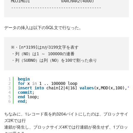
MOJIMOJI             VARCHAR2(4000)

データの挿入は以下のSQL文で行なった。
※・[n*3199]はnが3199文字を表す

・列（NO）は1 ～ 100000の連番

1
begin
2
for
x 
in
1 .. 100000 loop
3
insert
into
chain[2|4|16] 
values
(x,MOD(x,100),
'[
4
commit
;
5
end
loop;
6
end
;
ちなみに、1レコード長を約3204バイトにしたのは、ブロックサイ
ズ2Kでは行
連鎖が発生し、ブロックサイズ4Kでは行連鎖が発生せず、1ブロッ