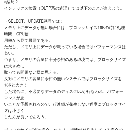
○結局？
インデックス検索（OLTP系の処理）では以下のことが言えよう。
・SELECT、UPDATE処理では：
メモリ上にデータが無い場合には、ブロックサイズ16Kの時に処理
時間、CPU使
用率から見て最悪である。
ただし、メモリ上にデータが載っている場合ではパフォーマンスは
良い。
つまり、メモリの容量に十分余裕のある環境では、ブロックサイズ
は大きめに
取っても問題ない様に思える。
反対にメモリの容量に余裕の無いシステムではブロックサイズを
16Kと大きく
した場合に、不必要なデータのディスクI/Oが行なわれ、パフォー
マンスが悪
いことが予想されるので、行連鎖が発生しない程度にブロックサイ
ズは小さく
した方が良いであろう。
ブロックサイズ2Kの場合、つまり、行連鎖が発生している場合で