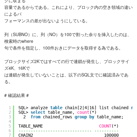
クに収まる
容量であるからである。これにより、ブロック内の空き領域の違い
によるパ
フォーマンスの差が出ないようにしている。
列（SUBNO）に、列（NO）を100で割った余りを挿入したのは、
検索時のwhere
句で条件を指定し、100件おきにデータを取得する為である。
ブロックサイズ2Kではすべての行で連鎖が発生し、ブロックサイ
ズ4K、16Kで
は連鎖が発生していないことは、以下のSQL文でに確認済みであ
る。
# 確認結果 #
1
SQL> analyze 
table
chain[2|4|16] list chained 
ro
2
SQL> 
select
table_name, 
count
(*)
3
2  
from
chained_rows 
group
by
table_name;
4
5
TABLE_NAME                       
COUNT
(*)
6
------------------------------ ----------
7
CHAIN2                             100000