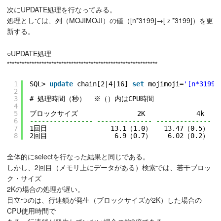
次にUPDATE処理を行なってみる。
処理としては、列（MOJIMOJI）の値（[n*3199]→[ｚ*3199]）を更
新する。
○UPDATE処理
*************************************************************
1
SQL> 
update
chain[2|4|16] 
set
mojimoji=
'[n*3199]
2
3
# 処理時間（秒）  ※（）内はCPU時間
4
5
ブロックサイズ               2K             4k     
6
---------------- -------------- -------------- -
7
1回目                13.1（1.0）   13.47（0.5）  
8
2回目                 6.9（0.7）    6.02（0.2）  
全体的にselectを行なった結果と同じである。
しかし、2回目（メモリ上にデータがある）検索では、若干ブロッ
ク・サイズ
2Kの場合の処理が遅い。
目立つのは、行連鎖が発生（ブロックサイズが2K）した場合の
CPU使用時間で