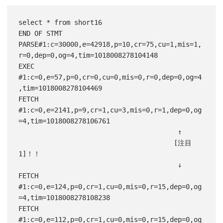
select * from short16

END OF STMT

PARSE#1:c=30000,e=42918,p=10,cr=75,cu=1,mis=1,
r=0,dep=0,og=4,tim=1018008278104148

EXEC 
#1:c=0,e=57,p=0,cr=0,cu=0,mis=0,r=0,dep=0,og=4
,tim=1018008278104469

FETCH 
#1:c=0,e=2141,p=9,cr=1,cu=3,mis=0,r=1,dep=0,og
=4,tim=1018008278106761

                                        ↑

                                       [注目
1]！！

                                        ↓

FETCH 
#1:c=0,e=124,p=0,cr=1,cu=0,mis=0,r=15,dep=0,og
=4,tim=1018008278108238

FETCH 
#1:c=0,e=112,p=0,cr=1,cu=0,mis=0,r=15,dep=0,og