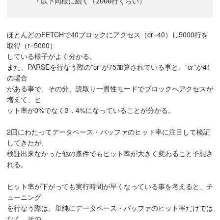
ほとんどのFETCHで40ブロックにアクセス（cr=40）し5000行を
取得（r=5000）
している様子がよく分かる。
また、PARSEを行なう際の”cr”が75加算されている事と、”cr”が41
の場合
がある事で、その分、読取り一貫性モードでブロックへアクセスが
増えて、ヒ
ット率が0%でなく3．4%になっていることが分かる。
2回にわたってデータベース・バッファのヒット率に注目して検証
してきたが、
検証出来なかった他の条件でもヒット率が大きく変わること予想さ
れる。
ヒット率が下がっても実行時間が早くなっている事を考えると、チ
ューニング
を行なう際は、単純にデータベース・バッファのヒット率だけでは
なく、その