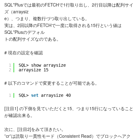
SQL*Plusでは最初のFETCHで1行取り出し、2行目以降は配列サイ
ズ（arraysiz
e）、つまり、複数行づつ取り出している。
実は、2回以降のFETCHで一度に取得される15行という値は
SQL*Plusのデフォル
トの配列サイズなのである。
# 現在の設定を確認
1
SQL> show arraysize
2
arraysize 15
# 以下のコマンドで変更することが可能である。
1
SQL> 
set
arraysize 40
[注目1] の下側を見ていただくと15、つまり15行になっていること
が確認出来る。
次に、[注目2]をみて頂きたい。
”cr”は読取り一貫性モード（Consistent Read）でブロックへアク