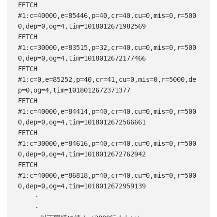
FETCH 
#1:c=40000,e=85446,p=40,cr=40,cu=0,mis=0,r=500
0,dep=0,og=4,tim=1018012671982569

FETCH 
#1:c=30000,e=83515,p=32,cr=40,cu=0,mis=0,r=500
0,dep=0,og=4,tim=1018012672177466

FETCH 
#1:c=0,e=85252,p=40,cr=41,cu=0,mis=0,r=5000,de
p=0,og=4,tim=1018012672371377

FETCH 
#1:c=40000,e=84414,p=40,cr=40,cu=0,mis=0,r=500
0,dep=0,og=4,tim=1018012672566661

FETCH 
#1:c=30000,e=84616,p=40,cr=40,cu=0,mis=0,r=500
0,dep=0,og=4,tim=1018012672762942

FETCH 
#1:c=40000,e=86818,p=40,cr=40,cu=0,mis=0,r=500
0,dep=0,og=4,tim=1018012672959139

    ・

    ・
