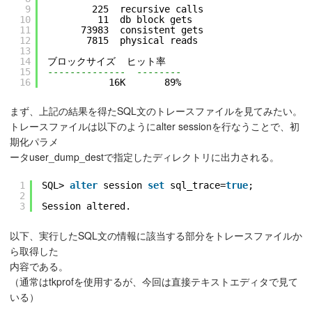
9
225  recursive calls
10
11  db block gets
11
73983  consistent gets
12
7815  physical reads
13
14
ブロックサイズ  ヒット率
15
--------------  --------
16
16K       89%
まず、上記の結果を得たSQL文のトレースファイルを見てみたい。
トレースファイルは以下のようにalter sessionを行なうことで、初
期化パラメ
ータuser_dump_destで指定したディレクトリに出力される。
1
SQL> 
alter
session 
set
sql_trace=
true
;
2
3
Session altered.
以下、実行したSQL文の情報に該当する部分をトレースファイルか
ら取得した
内容である。
（通常はtkprofを使用するが、今回は直接テキストエディタで見て
いる）