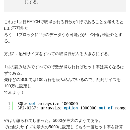
これは1回目FETCHで取得される行数が1行であることを考えると
ほぼ不可能だ
ろう。1ブロックに1行のデータなら可能だが、今回は検証外とす
る。
方法2．配列サイズをすべての取得行が入る大きさにする。
1回の読み込みですべての行数が得られればヒット率は高くなるは
ずである。
先ほどのSQLでは100万行を読み込んでいるので、配列サイズを
100万に設定し
てみよう！
1
SQL> 
set
arraysize 1000000
2
SP2-0267: arraysize 
option
1000000 
out
of
range 
やはり怒られてしまった。5000が最大のようである。
では配列サイズを最大の5000に設定してもう一度ヒット率を計算