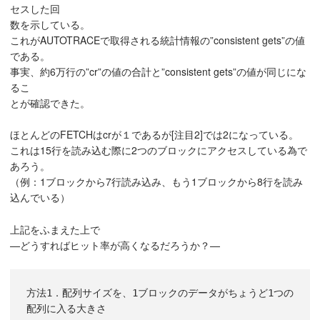
セスした回
数を示している。
これがAUTOTRACEで取得される統計情報の”consistent gets”の値
である。
事実、約6万行の”cr”の値の合計と”consistent gets”の値が同じにな
るこ
とが確認できた。
ほとんどのFETCHはcrが１であるが[注目2]では2になっている。
これは15行を読み込む際に2つのブロックにアクセスしている為で
あろう。
（例：1ブロックから7行読み込み、もう1ブロックから8行を読み
込んでいる）
上記をふまえた上で
—どうすればヒット率が高くなるだろうか？—
方法1．配列サイズを、1ブロックのデータがちょうど1つの
配列に入る大きさ
