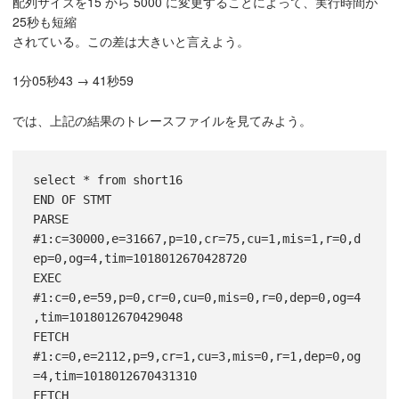
配列サイズを15 から 5000 に変更することによって、実行時間が
25秒も短縮
されている。この差は大きいと言えよう。
1分05秒43 → 41秒59
では、上記の結果のトレースファイルを見てみよう。
select * from short16

END OF STMT

PARSE 
#1:c=30000,e=31667,p=10,cr=75,cu=1,mis=1,r=0,d
ep=0,og=4,tim=1018012670428720

EXEC 
#1:c=0,e=59,p=0,cr=0,cu=0,mis=0,r=0,dep=0,og=4
,tim=1018012670429048

FETCH 
#1:c=0,e=2112,p=9,cr=1,cu=3,mis=0,r=1,dep=0,og
=4,tim=1018012670431310

FETCH 