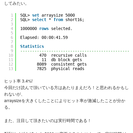
してみたい。
1
SQL> 
set
arraysize 5000
2
SQL> 
select
* 
from
short16;
3
4
1000000 
rows
selected.
5
6
Elapsed: 00:00:41.59
7
8
Statistics
9
-----------------------------------------------
10
470  recursive calls
11
11  db block gets
12
8089  consistent gets
13
7825  physical reads
ヒット率 3.4%!
今回だけ読んで頂いている方はあたりまえだろ！と思われるかもし
れないが、
arraysizeを大きくしたことによりヒット率が激減したことが分か
る。
また、注目して頂きたいのは実行時間である！