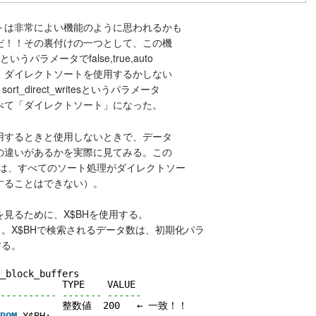
トは非常によい機能のように思われるかも
だ！！その裏付けの一つとして、この機
esというパラメータでfalse,true,auto
、ダイレクトソートを使用するかしない
t_direct_writesというパラメータ
べて「ダイレクトソート」になった。
用するときと使用しないときで、データ
の違いがあるかを実際に見てみる。この
e8iでは、すべてのソート処理がダイレクトソー
することはできない）。
見るために、X$BHを使用する。
である。X$BHで検索されるデータ数は、初期化パラ
致する。
_block_buffers
TYPE    VALUE
---------- ------- ------
              整数値  200   ← 一致！！
ROM
X$BH;