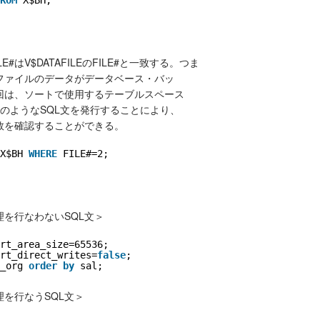
E#はV$DATAFILEのFILE#と一致する。つま
ファイルのデータがデータベース・バッ
回は、ソートで使用するテーブルスペース
のようなSQL文を発行することにより、
数を確認することができる。
X$BH 
WHERE
FILE#=2;
を行なわないSQL文＞
rt_area_size=65536;
rt_direct_writes=
false
;
_org 
order
by
sal;
を行なうSQL文＞