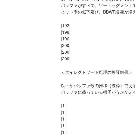
バッファがすべて、ソートセグメント
ヒット率の低下及び、DBWR負荷が増
|192|
|198|
|196|
|200|
|200|
|200|
＜ダイレクトソート処理の検証結果＞
以下がバッファ数の推移（抜粋）であ
バッファに載っている様子がうかがえ
|1|
|1|
|1|
|1|
|1|