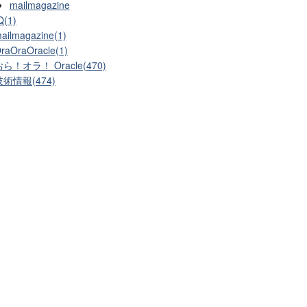
mailmagazine
Q(1)
ailmagazine(1)
raOraOracle(1)
ら！オラ！ Oracle(470)
技術情報(474)