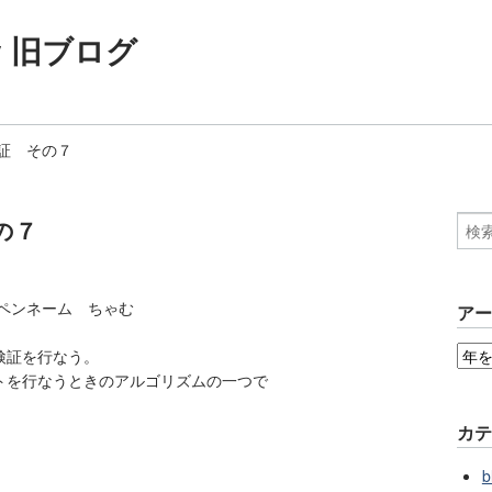
ogy 旧ブログ
証 その７
の７
ペンネーム ちゃむ
ア
検証を行なう。
トを行なうときのアルゴリズムの一つで
カ
b