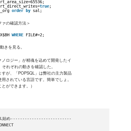
rt_area_size=65536;
rt_direct_writes=
true
;
_org 
order
by
sal;
ファの確認方法＞
X$BH 
WHERE
FILE#=2;
の動きを見る。
クノロジー」が精魂を込めて開発したイ
て、それぞれの動きを確認した。
すが、「POPSQL」は弊社の主力製品
使用されている言語です。簡単でしょ。
ことができます。）
QL始め--------------------------

NECT
