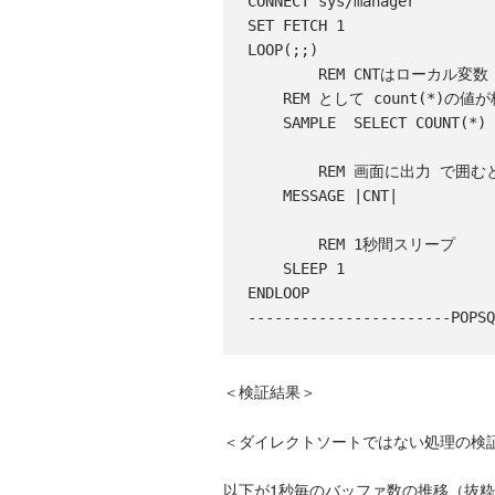
CONNECT sys/manager

SET FETCH 1

LOOP(;;)

        REM CNTはローカル変数（2行以上検索される場合はローカル配列）

    REM として count(*)の値が格納される

    SAMPLE  SELECT COUNT(*) CNT FROM X$BH WHERE FILE#=2;

        REM 画面に出力 で囲むと変数の値が展開される。

    MESSAGE |CNT|

        REM 1秒間スリープ

    SLEEP 1

ENDLOOP

＜検証結果＞
＜ダイレクトソートではない処理の検
以下が1秒毎のバッファ数の推移（抜粋