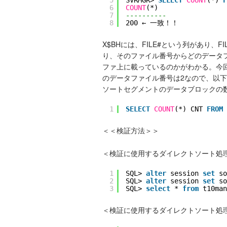
6
COUNT
(*)
7
----------
8
200 ← 一致！！
X$BHには、FILE#という列があり、FIL
り、そのファイル番号からどのデータ
ファ上に載っているのかがわかる。今
のデータファイル番号は2なので、以下
ソートセグメントのデータブロックの
1
SELECT
COUNT
(*) CNT 
FROM
＜＜検証方法＞＞
＜検証に使用するダイレクトソート処理
1
SQL> 
alter
session 
set
so
2
SQL> 
alter
session 
set
so
3
SQL> 
select
* 
from
t10man
＜検証に使用するダイレクトソート処理