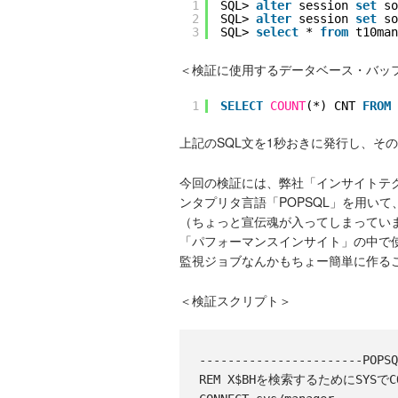
1
SQL> 
alter
session 
set
so
2
SQL> 
alter
session 
set
so
3
SQL> 
select
* 
from
t10man
＜検証に使用するデータベース・バッ
1
SELECT
COUNT
(*) CNT 
FROM
上記のSQL文を1秒おきに発行し、そ
今回の検証には、弊社「インサイトテ
ンタプリタ言語「POPSQL」を用い
（ちょっと宣伝魂が入ってしまっていま
「パフォーマンスインサイト」の中で
監視ジョブなんかもちょー簡単に作る
＜検証スクリプト＞
-----------------------POPS
REM X$BHを検索するためにSYSでCON