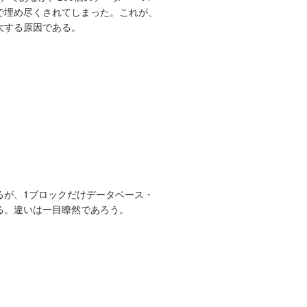
で埋め尽くされてしまった。これが、
大する原因である。
るが、1ブロックだけデータベース・
る。違いは一目瞭然であろう。