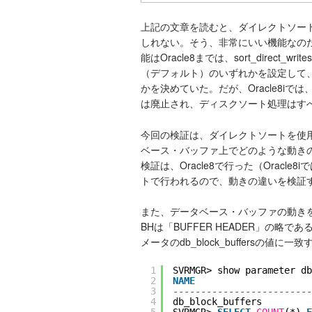
上記の文章を読むと、ダイレクトソー
しれない。そう、非常にいい機能なの
能はOracle8までは、sort_direct_writ
（デフォルト）のいずれかを設定して
かを決めていた。だが、Oracle8iでは、sor
は廃止され、ディスクソート処理はす
今回の検証は、ダイレクトソートを使
ベース・バッファ上でどのような動き
検証は、Oracle8で行った（Oracl
トで行われるので、動きの違いを検証
また、データベース・バッファの動きを
BHは「BUFFER HEADER」の略
メータのdb_block_buffersの値に一
1
SVRMGR> show parameter db
2
NAME
3
-------------------------
4
db_block_buffers      
5
SVRMGR> 
SELECT
COUNT
(*) 
F