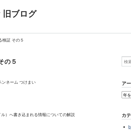
ogy 旧ブログ
る検証 その５
 その５
 ペンネーム つけまい
ア
イル）へ書き込まれる情報についての解説
カ
b