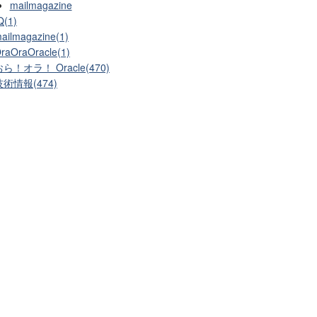
mailmagazine
Q(1)
ailmagazine(1)
raOraOracle(1)
ら！オラ！ Oracle(470)
技術情報(474)