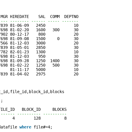
 MGR HIREDATE    SAL  COMM  DEPTNO
---- -------- ------ ----- -------
7839 81-06-09   2450            10
7698 81-02-20   1600   300      30
7902 80-12-17    800            20
7698 81-09-08   1500     0      30
7566 81-12-03   3000            20
7839 81-05-01   2850            30
7782 82-01-23   1300            10
7698 81-12-03    950            30
7698 81-09-28   1250  1400      30
7698 81-02-22   1250   500      30
     81-11-17   5000            10
7839 81-04-02   2975            20
t_id,file_id,block_id,blocks
'
;
FILE_ID   BLOCK_ID     BLOCKS
------- ---------- ----------
      4        128          8
datafile 
where
file#=4;