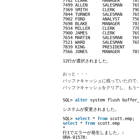
7782 CLARK      MANAGER     78
7499 ALLEN      SALESMAN    76
7369 SMITH      CLERK       79
7844 TURNER     SALESMAN    76
7902 FORD       ANALYST     75
7698 BLAKE      MANAGER     78
7934 MILLER     CLERK       77
7900 JAMES      CLERK       76
7654 MARTIN     SALESMAN    76
7521 WARD       SALESMAN    76
7839 KING       PRESIDENT     
7566 JONES      MANAGER     78
12行が選択されました。
おっと・・・
バッファキャッシュに残っていたので
バッファキャッシュをクリアし、もう
SQL> 
alter
system flush buffer
システムが変更されました。
SQL> 
select
* 
from
scott.emp;
select
* 
from
scott.emp
*
行1でエラーが発生しました。:
ORA-01578: