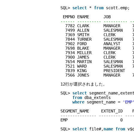
SQL> 
select
* 
from
scott.emp;
EMPNO ENAME      JOB         
------ ---------- ---------- -
7782 CLARK      MANAGER     
7499 ALLEN      SALESMAN    
7369 SMITH      CLERK       
7844 TURNER     SALESMAN    
7902 FORD       ANALYST     
7698 BLAKE      MANAGER     
7934 MILLER     CLERK       
7900 JAMES      CLERK       
7654 MARTIN     SALESMAN    
7521 WARD       SALESMAN    
7839 KING       PRESIDENT   
7566 JONES      MANAGER     
12行が選択されました。
SQL> 
select
segment_name,exten
from
dba_extents
where
segment_name = 
'EMP
SEGMENT_NAME     EXTENT_ID    
--------------- ---------- ---
EMP                      0    
SQL> 
select
file#,
name
from
v$