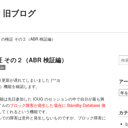
ogy 旧ブログ
Guard の検証 その２（ABR 検証編）
 の検証 その２（ABR 検証編）
le
新が遅れてしまいました (^^;q
ア
r（ABR）機能を確認します。
機能は先日参加した IOUG のセッションの中で自分が最も興
イルの
ブロック障害が発生した場合に Standby Database 側
してくれるという機能です。
カ
ルでの障害は意外と発生しないものですが、ブロック障害に
b