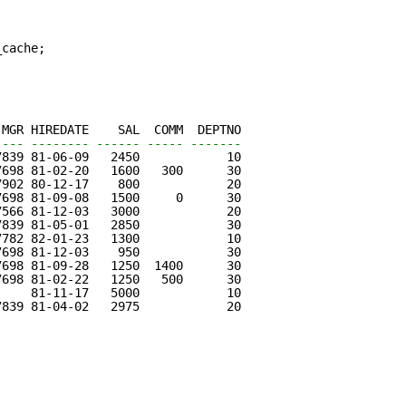
_cache;
 MGR HIREDATE    SAL  COMM  DEPTNO
---- -------- ------ ----- -------
7839 81-06-09   2450            10
7698 81-02-20   1600   300      30
7902 80-12-17    800            20
7698 81-09-08   1500     0      30
7566 81-12-03   3000            20
7839 81-05-01   2850            30
7782 82-01-23   1300            10
7698 81-12-03    950            30
7698 81-09-28   1250  1400      30
7698 81-02-22   1250   500      30
     81-11-17   5000            10
7839 81-04-02   2975            20