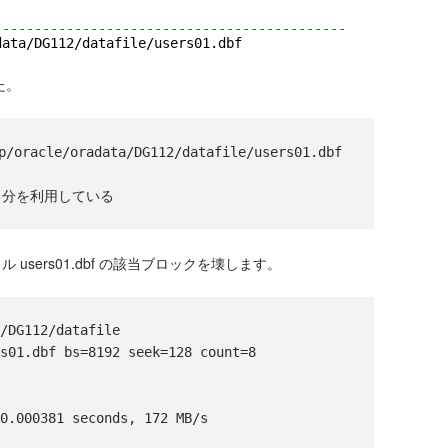
--------------------------------------------
data/DG112/datafile/users01.dbf
た。
acle/oradata/DG112/datafile/users01.dbf 
 users01.dbf の該当ブロックを壊します。
/DG112/datafile

s01.dbf bs=8192 seek=128 count=8
