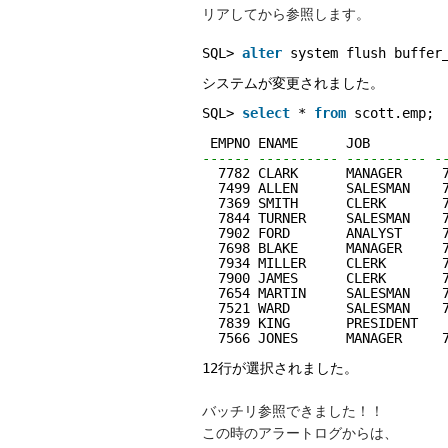
リアしてから参照します。
SQL> 
alter
system flush buffer
システムが変更されました。
SQL> 
select
* 
from
scott.emp;
EMPNO ENAME      JOB         
------ ---------- ---------- -
7782 CLARK      MANAGER     
7499 ALLEN      SALESMAN    
7369 SMITH      CLERK       
7844 TURNER     SALESMAN    
7902 FORD       ANALYST     
7698 BLAKE      MANAGER     
7934 MILLER     CLERK       
7900 JAMES      CLERK       
7654 MARTIN     SALESMAN    
7521 WARD       SALESMAN    
7839 KING       PRESIDENT   
7566 JONES      MANAGER     
12行が選択されました。
バッチリ参照できました！！
この時のアラートログからは、