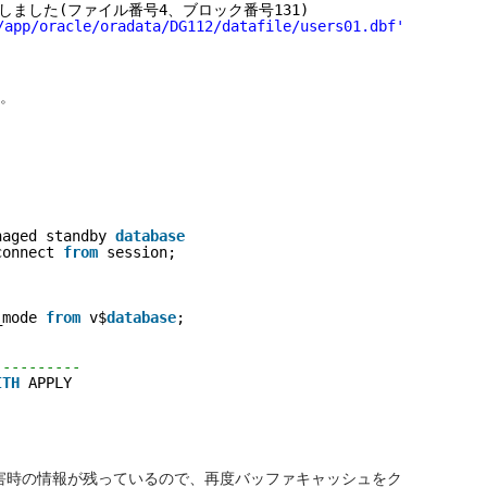
しました(ファイル番号4、ブロック番号131) 
/app/oracle/oradata/DG112/datafile/users01.dbf'
す。
naged standby 
database
connect 
from
session;
_mode 
from
v$
database
;
----------
ITH
APPLY
害時の情報が残っているので、再度バッファキャッシュをク