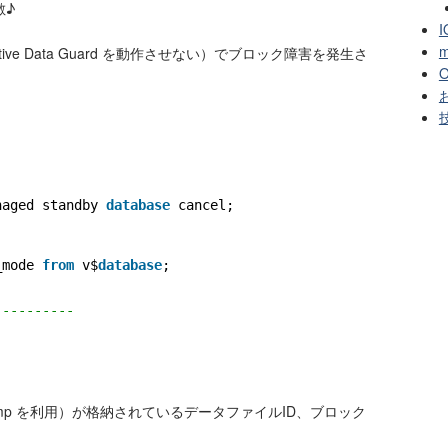
敵♪
I
m
ve Data Guard を動作させない）でブロック障害を発生さ
O
お
naged standby 
database
cancel;
_mode 
from
v$
database
;
----------
emp を利用）が格納されているデータファイルID、ブロック