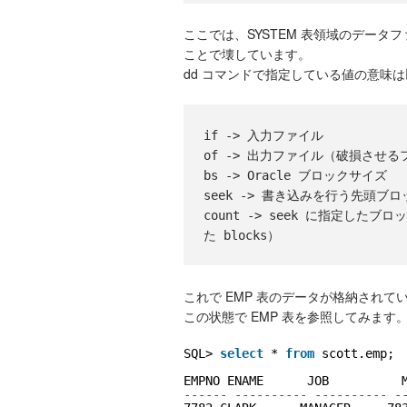
ここでは、SYSTEM 表領域のデータ
ことで壊しています。
dd コマンドで指定している値の意味
if -> 入力ファイル

of -> 出力ファイル（破損させる
bs -> Oracle ブロックサイズ

seek -> 書き込みを行う先頭ブロック
count -> seek に指定したブ
これで EMP 表のデータが格納され
この状態で EMP 表を参照してみます
SQL> 
select
* 
from
scott.emp;
EMPNO ENAME      JOB          
------ ---------- ---------- -