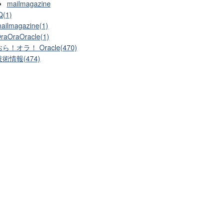
mailmagazine
Q(1)
ailmagazine(1)
raOraOracle(1)
ら！オラ！ Oracle(470)
技術情報(474)