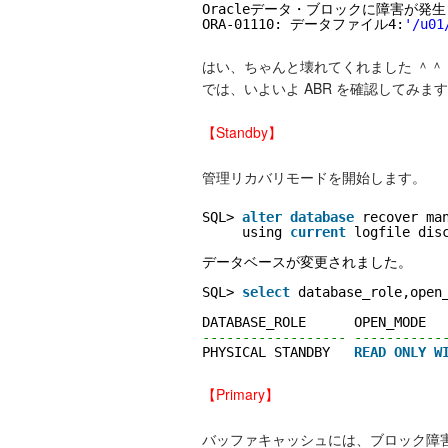
Oracleデータ・ブロックに障害が発生
ORA-01110: データファイル4:
'/u01
はい、ちゃんと壊れてくれました ＾＾
では、いよいよ ABR を確認してみま
【Standby】
管理リカバリモードを開始します。
SQL> 
alter
database
recover ma
using 
current
logfile dis
データベースが変更されました。
SQL> 
select
database_role,open
DATABASE_ROLE      OPEN_MODE
------------------ -----------
PHYSICAL STANDBY   
READ
ONLY
W
【Primary】
バッファキャッシュには、ブロック障